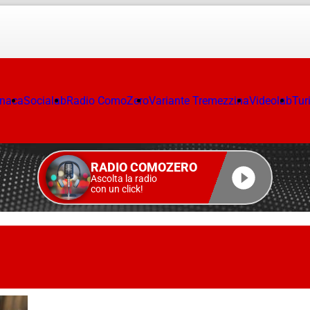
onaca
Socialab
Radio ComoZero
Variante Tremezzina
Videolab
Tur
RADIO COMOZERO
Ascolta la radio
con un click!