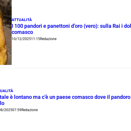
ATTUALITÀ
I 100 pandori e panettoni d’oro (vero): sulla Rai i do
comasco
10/12/2025
11:15
Redazione
UALITÀ
ale è lontano ma c’è un paese comasco dove il pandoro va
lo
08/2025
07:59
Redazione