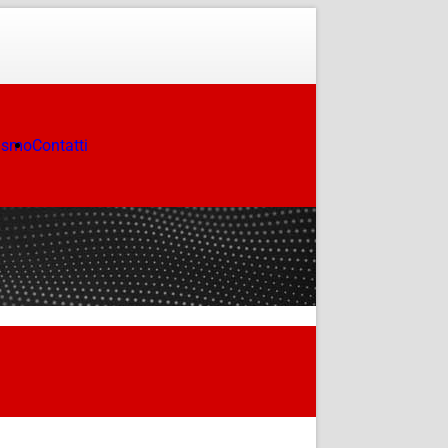
ismo
Contatti