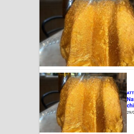
ATT
Nat
chi
29/