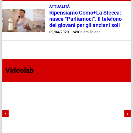
ATTUALITÀ
Ripensiamo Como+La Stecca:
nasce “Parliamoci”. Il telefono
dei giovani per gli anziani soli
09/04/2020
11:49
Chiara Taiana
Videolab
‹
›