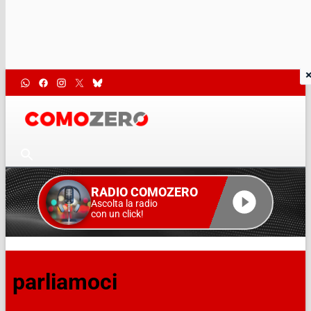
RADIO COMOZERO
Ascolta la radio
con un click!
parliamoci