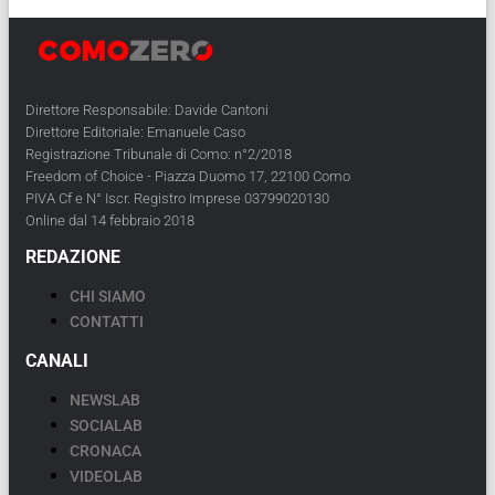
Direttore Responsabile: Davide Cantoni
Direttore Editoriale: Emanuele Caso
Registrazione Tribunale di Como: n°2/2018
Freedom of Choice - Piazza Duomo 17, 22100 Como
PIVA Cf e N° Iscr. Registro Imprese 03799020130
Online dal 14 febbraio 2018
REDAZIONE
CHI SIAMO
CONTATTI
CANALI
NEWSLAB
SOCIALAB
CRONACA
VIDEOLAB