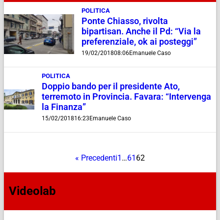
POLITICA
Ponte Chiasso, rivolta
bipartisan. Anche il Pd: “Via la
preferenziale, ok ai posteggi”
19/02/2018
08:06
Emanuele Caso
POLITICA
Doppio bando per il presidente Ato,
terremoto in Provincia. Favara: “Intervenga
la Finanza”
15/02/2018
16:23
Emanuele Caso
« Precedenti
1
…
61
62
Videolab