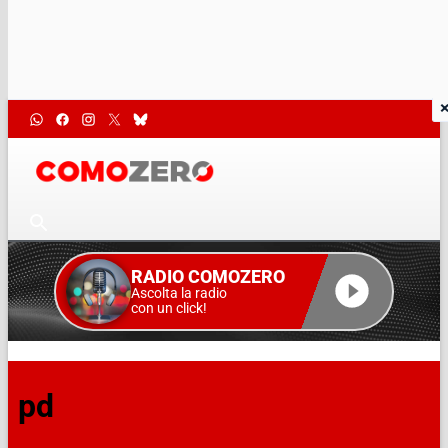
RADIO COMOZERO
Ascolta la radio
con un click!
pd