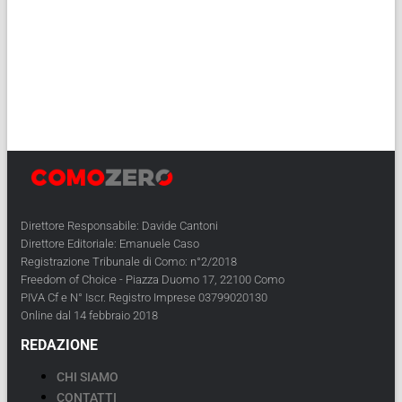
Direttore Responsabile: Davide Cantoni
Direttore Editoriale: Emanuele Caso
Registrazione Tribunale di Como: n°2/2018
Freedom of Choice - Piazza Duomo 17, 22100 Como
PIVA Cf e N° Iscr. Registro Imprese 03799020130
Online dal 14 febbraio 2018
REDAZIONE
CHI SIAMO
CONTATTI