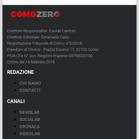
Direttore Responsabile: Davide Cantoni
Direttore Editoriale: Emanuele Caso
Registrazione Tribunale di Como: n°2/2018
Freedom of Choice - Piazza Duomo 17, 22100 Como
PIVA Cf e N° Iscr. Registro Imprese 03799020130
Online dal 14 febbraio 2018
REDAZIONE
CHI SIAMO
CONTATTI
CANALI
NEWSLAB
SOCIALAB
CRONACA
VIDEOLAB