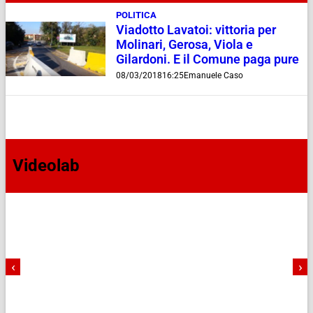
POLITICA
Viadotto Lavatoi: vittoria per
Molinari, Gerosa, Viola e
Gilardoni. E il Comune paga pure
08/03/2018
16:25
Emanuele Caso
Videolab
‹
›