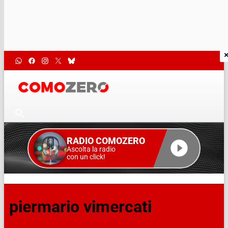
RADIO COMOZERO
Ascolta la radio
con un click!
piermario vimercati