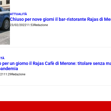
ATTUALITÀ
Chiuso per nove giorni il bar-ristorante Rajas di M
23/02/2022
11:53
Redazione
ITÀ
 per un giorno il Rajas Cafè di Merone: titolare senza ma
 pandemia
021
11:29
Redazione