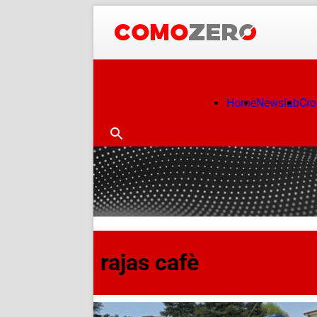
Home
Newslab
Cr
rajas cafè