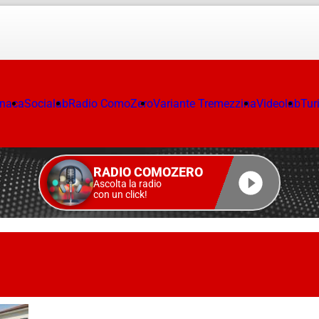
onaca
Socialab
Radio ComoZero
Variante Tremezzina
Videolab
Tur
RADIO COMOZERO
Ascolta la radio
con un click!