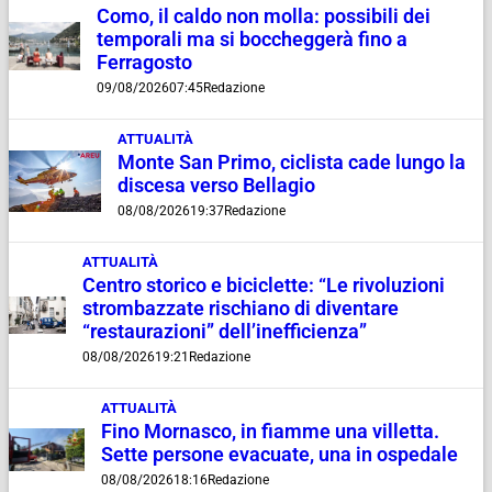
Como, il caldo non molla: possibili dei
temporali ma si boccheggerà fino a
Ferragosto
09/08/2026
07:45
Redazione
ATTUALITÀ
Monte San Primo, ciclista cade lungo la
discesa verso Bellagio
08/08/2026
19:37
Redazione
ATTUALITÀ
Centro storico e biciclette: “Le rivoluzioni
strombazzate rischiano di diventare
“restaurazioni” dell’inefficienza”
08/08/2026
19:21
Redazione
ATTUALITÀ
Fino Mornasco, in fiamme una villetta.
Sette persone evacuate, una in ospedale
08/08/2026
18:16
Redazione