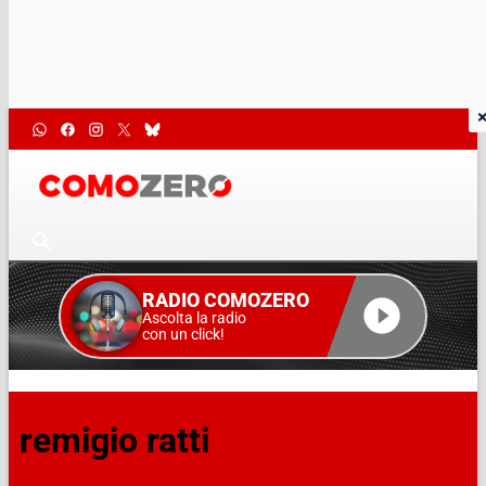
RADIO COMOZERO
Ascolta la radio
con un click!
remigio ratti