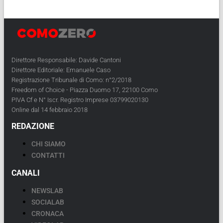
Direttore Responsabile: Davide Cantoni
Direttore Editoriale: Emanuele Caso
Registrazione Tribunale di Como: n°2/2018
Freedom of Choice - Piazza Duomo 17, 22100 Como
PIVA Cf e N° Iscr. Registro Imprese 03799020130
Online dal 14 febbraio 2018
REDAZIONE
CHI SIAMO
CONTATTI
CANALI
NEWSLAB
SOCIALAB
CRONACA