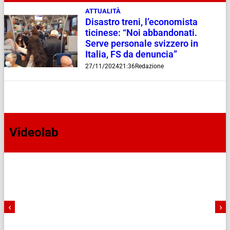
ATTUALITÀ
Disastro treni, l’economista
ticinese: “Noi abbandonati.
Serve personale svizzero in
Italia, FS da denuncia”
27/11/2024
21:36
Redazione
Videolab
‹
›