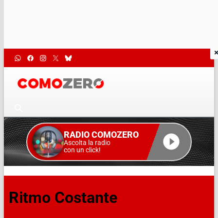
RADIO COMOZERO
Ascolta la radio
con un click!
Ritmo Costante