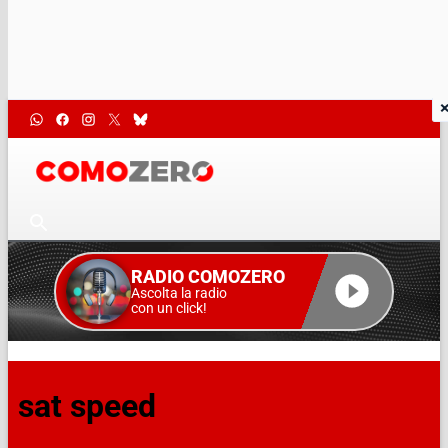
RADIO COMOZERO
Ascolta la radio
con un click!
sat speed