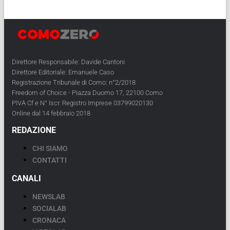
Direttore Responsabile: Davide Cantoni
Direttore Editoriale: Emanuele Caso
Registrazione Tribunale di Como: n°2/2018
Freedom of Choice - Piazza Duomo 17, 22100 Como
PIVA Cf e N° Iscr. Registro Imprese 03799020130
Online dal 14 febbraio 2018
REDAZIONE
CHI SIAMO
CONTATTI
CANALI
NEWSLAB
SOCIALAB
CRONACA