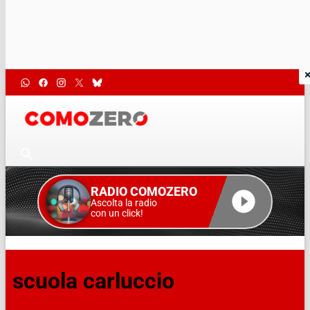
RADIO COMOZERO
Ascolta la radio
con un click!
scuola carluccio