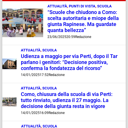
ATTUALITÀ
,
PUNTI DI VISTA
,
SCUOLA
“Scuole che chiudono a Como:
scelta autoritaria e miope della
giunta Rapinese. Ma guardate
quanta bellezza”
23/06/2025
20:59
Redazione
ATTUALITÀ
,
SCUOLA
Udienza a maggio per via Perti, dopo il Tar
parlano i genitori: “Decisione positiva,
conferma la fondatezza del ricorso”
14/01/2025
17:52
Redazione
ATTUALITÀ
,
SCUOLA
Como, chiusura della scuola di via Perti:
tutto rinviato, udienza il 27 maggio. La
decisione della giunta resta in vigore
14/01/2025
16:09
Redazione
ATTUALITÀ
,
SCUOLA