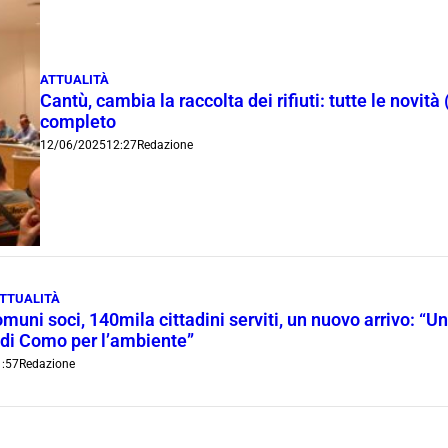
ATTUALITÀ
Cantù, cambia la raccolta dei rifiuti: tutte le novità 
completo
12/06/2025
12:27
Redazione
TTUALITÀ
uni soci, 140mila cittadini serviti, un nuovo arrivo: “Un
 di Como per l’ambiente”
:57
Redazione