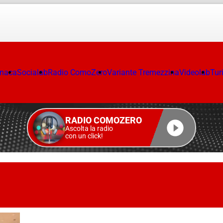
onaca
Socialab
Radio ComoZero
Variante Tremezzina
Videolab
Tur
RADIO COMOZERO
Ascolta la radio
con un click!