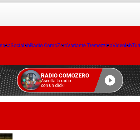
onaca
Socialab
Radio ComoZero
Variante Tremezzina
Videolab
Tur
RADIO COMOZERO
Ascolta la radio
con un click!