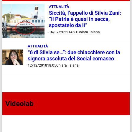
ATTUALITÀ
Siccità, l’appello di Silvia Zani:
“Il Patria è quasi in secca,
spostatelo da lì”
16/07/2022
14:21
Chiara Taiana
ATTUALITÀ
“6 di Silvia se…”: due chiacchiere con la
signora assoluta del Social comasco
12/12/2018
18:05
Chiara Taiana
Videolab