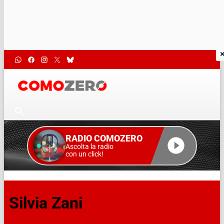
RADIO COMOZERO
Ascolta la radio
con un click!
Silvia Zani