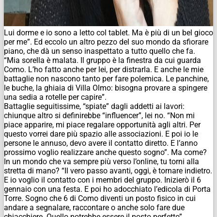
Lui dorme e io sono a letto col tablet. Ma è più di un bel gioco
per me”. Ed eccolo un altro pezzo del suo mondo da sfiorare
piano, che dà un senso inaspettato a tutto quello che fa.
“Mia sorella è malata. Il gruppo è la finestra da cui guarda
Como. L’ho fatto anche per lei, per distrarla. E anche le mie
battaglie non nascono tanto per fare polemica. Le panchine,
le buche, la ghiaia di Villa Olmo: bisogna provare a spingere
una sedia a rotelle per capire”.
Battaglie seguitissime, “spiate” dagli addetti ai lavori:
chiunque altro si definirebbe “influencer”, lei no. “Non mi
piace apparire, mi piace regalare opportunità agli altri. Per
questo vorrei dare più spazio alle associazioni. E poi io le
persone le annuso, devo avere il contatto diretto. E l’anno
prossimo voglio realizzare anche questo sogno”. Ma come?
In un mondo che va sempre più verso l’online, tu torni alla
stretta di mano? “Il vero passo avanti, oggi, è tornare indietro.
E io voglio il contatto con i membri del gruppo. Inizierò il 6
gennaio con una festa. E poi ho adocchiato l’edicola di Porta
Torre. Sogno che 6 di Como diventi un posto fisico in cui
andare a segnalare, raccontare o anche solo fare due
chiacchiere. Quello potrebbe essere il posto perfetto”.