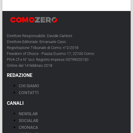
Direttore Responsabile: Davide Cantoni
Direttore Editoriale: Emanuele Caso
Registrazione Tribunale di Como: n°2/2018
Freedom of Choice - Piazza Duomo 17, 22100 Como
PIVA Cf e N° Iscr. Registro Imprese 03799020130
Online dal 14 febbraio 2018
REDAZIONE
CHI SIAMO
CONTATTI
CANALI
NEWSLAB
SOCIALAB
CRONACA