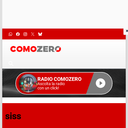
RADIO COMOZERO
Ascolta la radio
con un click!
siss