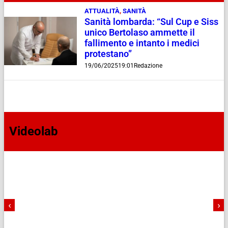
ATTUALITÀ
,
SANITÀ
Sanità lombarda: “Sul Cup e Siss
unico Bertolaso ammette il
fallimento e intanto i medici
protestano”
19/06/2025
19:01
Redazione
Videolab
‹
›