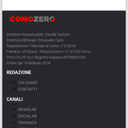
Direttore Responsabile: Davide Cantoni
Direttore Editoriale: Emanuele Caso
Registrazione Tribunale di Como: n°2/2018
Freedom of Choice - Piazza Duomo 17, 22100 Como
PIVA Cf e N° Iscr. Registro Imprese 03799020130
Online dal 14 febbraio 2018
REDAZIONE
CHI SIAMO
CONTATTI
CANALI
NEWSLAB
SOCIALAB
CRONACA