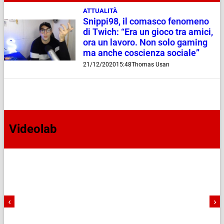
ATTUALITÀ
Snippi98, il comasco fenomeno
di Twich: “Era un gioco tra amici,
ora un lavoro. Non solo gaming
ma anche coscienza sociale”
21/12/2020
15:48
Thomas Usan
Videolab
‹
›