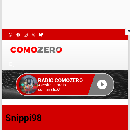
RADIO COMOZERO
Ascolta la radio
con un click!
Snippi98