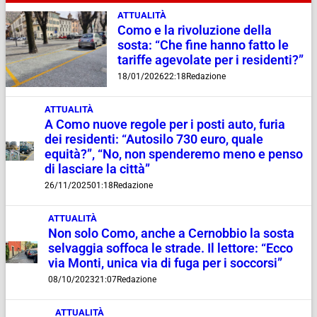
ATTUALITÀ
Como e la rivoluzione della
sosta: “Che fine hanno fatto le
tariffe agevolate per i residenti?”
18/01/2026
22:18
Redazione
ATTUALITÀ
A Como nuove regole per i posti auto, furia
dei residenti: “Autosilo 730 euro, quale
equità?”, “No, non spenderemo meno e penso
di lasciare la città”
26/11/2025
01:18
Redazione
ATTUALITÀ
Non solo Como, anche a Cernobbio la sosta
selvaggia soffoca le strade. Il lettore: “Ecco
via Monti, unica via di fuga per i soccorsi”
08/10/2023
21:07
Redazione
ATTUALITÀ