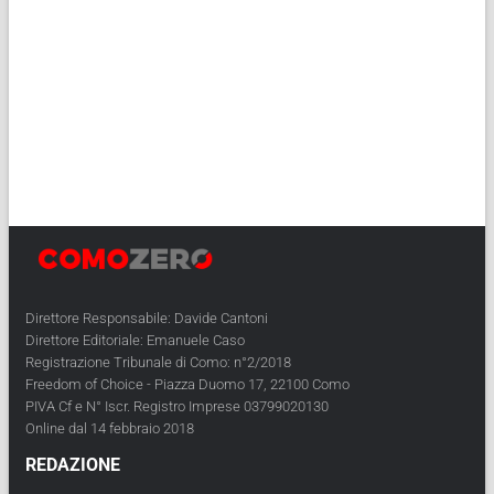
Direttore Responsabile: Davide Cantoni
Direttore Editoriale: Emanuele Caso
Registrazione Tribunale di Como: n°2/2018
Freedom of Choice - Piazza Duomo 17, 22100 Como
PIVA Cf e N° Iscr. Registro Imprese 03799020130
Online dal 14 febbraio 2018
REDAZIONE