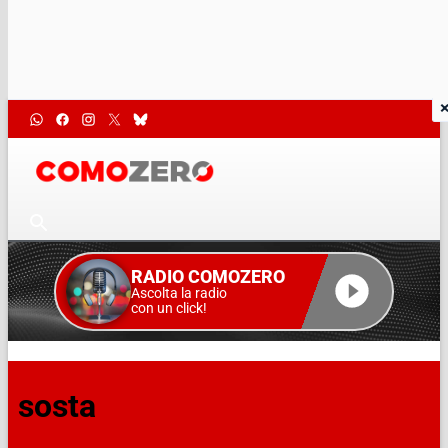
RADIO COMOZERO
Ascolta la radio
con un click!
sosta