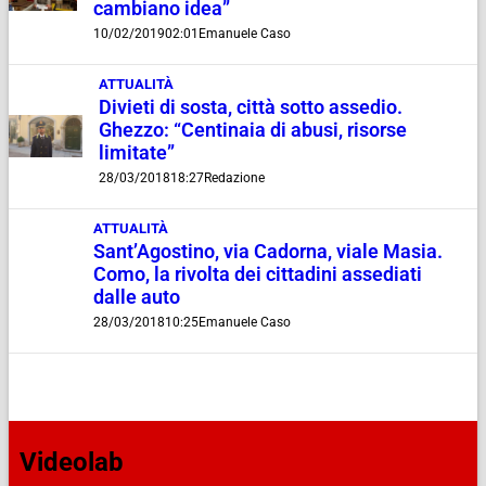
cambiano idea”
10/02/2019
02:01
Emanuele Caso
ATTUALITÀ
Divieti di sosta, città sotto assedio.
Ghezzo: “Centinaia di abusi, risorse
limitate”
28/03/2018
18:27
Redazione
ATTUALITÀ
Sant’Agostino, via Cadorna, viale Masia.
Como, la rivolta dei cittadini assediati
dalle auto
28/03/2018
10:25
Emanuele Caso
Videolab