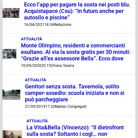
Ecco l’app per pagare la sosta nei posti blu.
Acquistapace (Csu): “In futuro anche per
autosilo e piscine”
16/04/2021
18:34
Redazione
ATTUALITÀ
Monte Olimpino, residenti e commercianti
esultano. Al via la sosta gratis per 30 minuti:
“Grazie all’ex assessore Bella”. Ecco dove
10/09/2020
20:15
Chiara Taiana
ATTUALITÀ
Genitori senza sosta. Tavernola, solito
camper-assedio: scuola iniziata e non si
può parcheggiare
27/09/2019
17:32
Matteo Congregalli
ATTUALITÀ
La Vita&Bella (Vincenzo): “Il dietrofront
sulla sosta? Soltanto i cogl… non