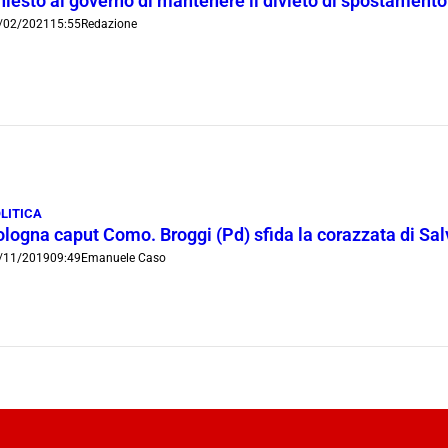
iesto al governo di mantenere il divieto di spostamento 
/02/2021
15:55
Redazione
LITICA
logna caput Como. Broggi (Pd) sfida la corazzata di Salv
/11/2019
09:49
Emanuele Caso