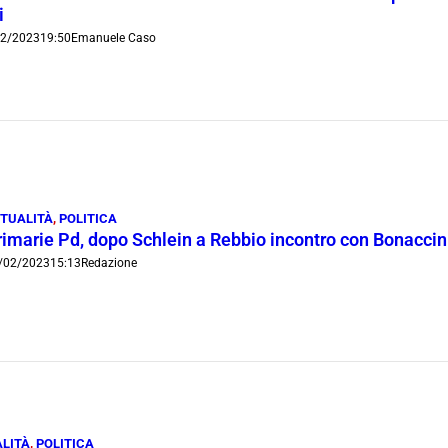
i
02/2023
19:50
Emanuele Caso
TUALITÀ
,
POLITICA
rimarie Pd, dopo Schlein a Rebbio incontro con Bonaccini
/02/2023
15:13
Redazione
LITÀ
,
POLITICA