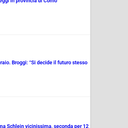
seggi in provincia di Como
raio. Broggi: “Si decide il futuro stesso
o ma Schlein vicinissima, seconda per 12