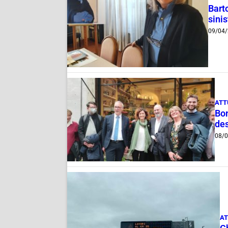
Bart
sinis
09/04
ATT
Bon
des
08/
AT