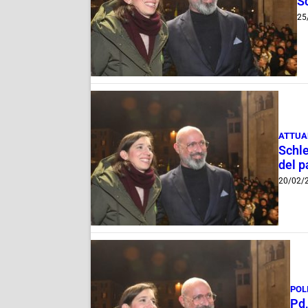
Sc
25
ATTUA
Schle
del p
20/02/
POL
Pd,