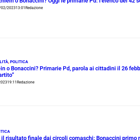
hlein o Bonaccini? Oggi le primarie Pd: l’elenco dei 42 
/02/2023
13:01
Redazione
LITÀ
,
POLITICA
in o Bonaccini? Primarie Pd, parola ai cittadini il 26 febb
artito”
2023
19:11
Redazione
ITICA
 il risultato finale dai circoli comaschi: Bonaccini prim