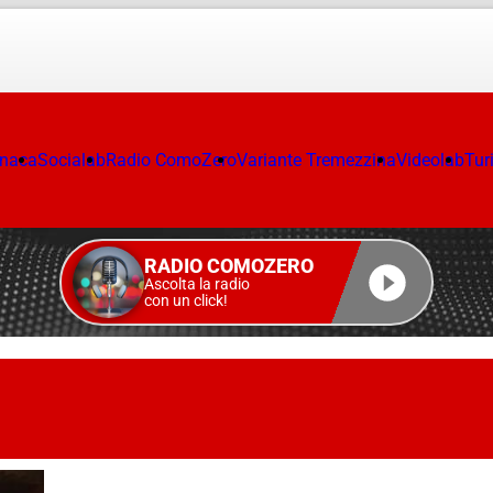
onaca
Socialab
Radio ComoZero
Variante Tremezzina
Videolab
Tur
RADIO COMOZERO
Ascolta la radio
con un click!