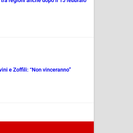
tra regioni anche dopo il 15 febbraio
ini e Zoffili: “Non vinceranno”