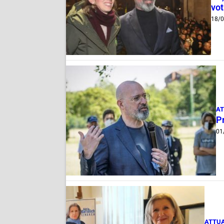
vot
18/
AT
P
01
ATTUA