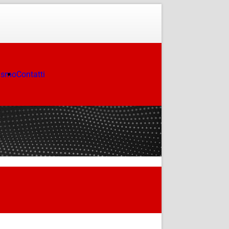
ismo
Contatti