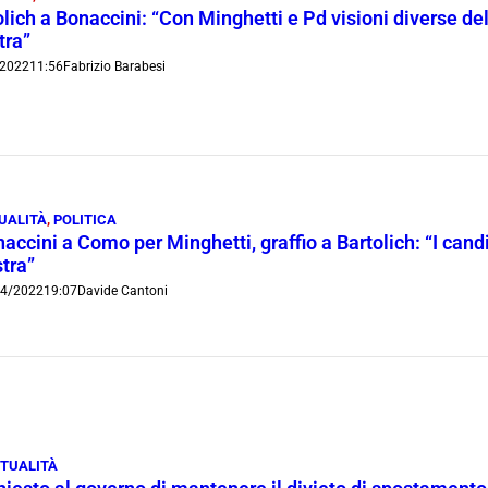
olich a Bonaccini: “Con Minghetti e Pd visioni diverse del
tra”
/2022
11:56
Fabrizio Barabesi
UALITÀ
,
POLITICA
accini a Como per Minghetti, graffio a Bartolich: “I candid
tra”
04/2022
19:07
Davide Cantoni
TUALITÀ