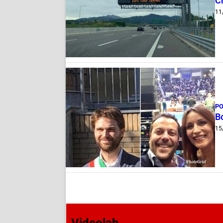
Ch
11
PO
Bo
15
Videolab