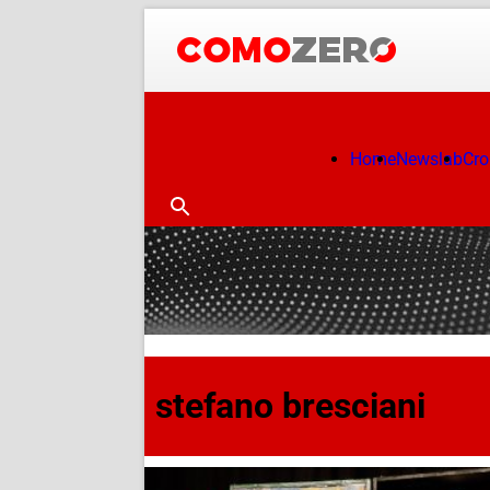
Home
Newslab
Cr
stefano bresciani