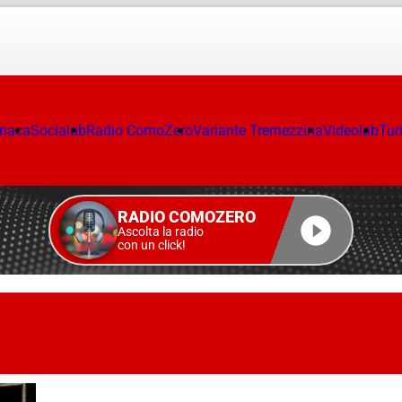
onaca
Socialab
Radio ComoZero
Variante Tremezzina
Videolab
Tur
RADIO COMOZERO
Ascolta la radio
con un click!