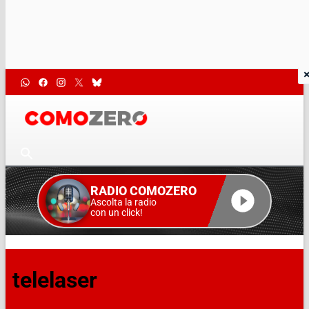
RADIO COMOZERO
Ascolta la radio
con un click!
telelaser