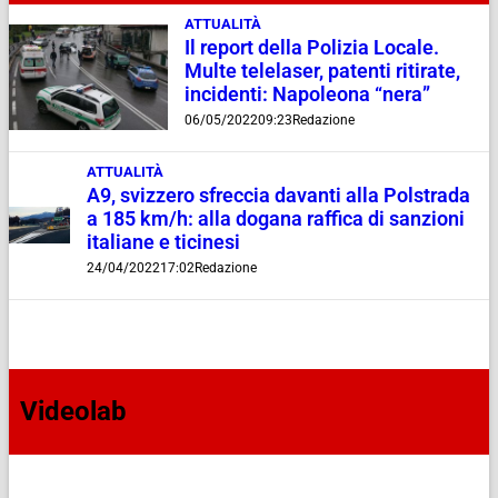
ATTUALITÀ
Il report della Polizia Locale.
Multe telelaser, patenti ritirate,
incidenti: Napoleona “nera”
06/05/2022
09:23
Redazione
ATTUALITÀ
A9, svizzero sfreccia davanti alla Polstrada
a 185 km/h: alla dogana raffica di sanzioni
italiane e ticinesi
24/04/2022
17:02
Redazione
Videolab