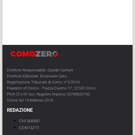
Direttore Responsabile: Davide Cantoni
Direttore Editoriale: Emanuele Caso
Registrazione Tribunale di Como: n°2/2018
Freedom of Choice - Piazza Duomo 17, 22100 Como
PIVA Cf e N° Iscr. Registro Imprese 03799020130
Online dal 14 febbraio 2018
REDAZIONE
CHI SIAMO
CONTATTI