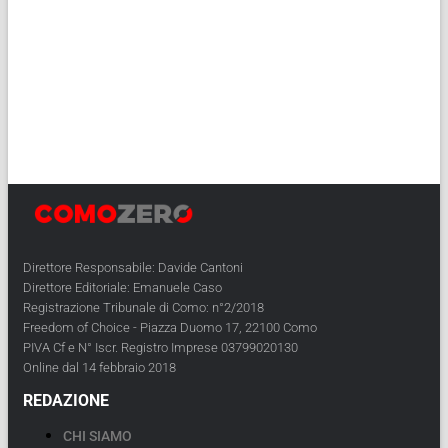
Direttore Responsabile: Davide Cantoni
Direttore Editoriale: Emanuele Caso
Registrazione Tribunale di Como: n°2/2018
Freedom of Choice - Piazza Duomo 17, 22100 Como
PIVA Cf e N° Iscr. Registro Imprese 03799020130
Online dal 14 febbraio 2018
REDAZIONE
CHI SIAMO