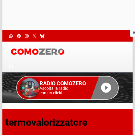
RADIO COMOZERO
Ascolta la radio
con un click!
termovalorizzatore