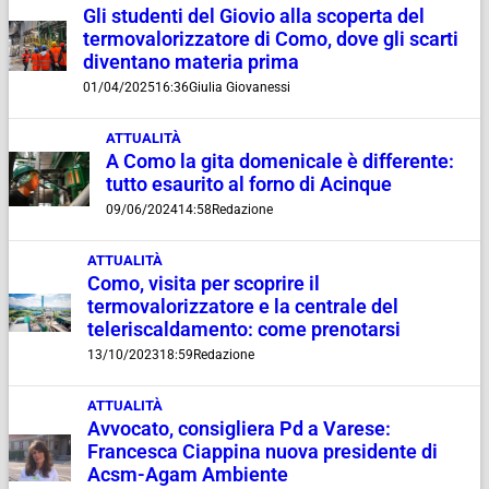
Gli studenti del Giovio alla scoperta del
termovalorizzatore di Como, dove gli scarti
diventano materia prima
01/04/2025
16:36
Giulia Giovanessi
ATTUALITÀ
A Como la gita domenicale è differente:
tutto esaurito al forno di Acinque
09/06/2024
14:58
Redazione
ATTUALITÀ
Como, visita per scoprire il
termovalorizzatore e la centrale del
teleriscaldamento: come prenotarsi
13/10/2023
18:59
Redazione
ATTUALITÀ
Avvocato, consigliera Pd a Varese:
Francesca Ciappina nuova presidente di
Acsm-Agam Ambiente