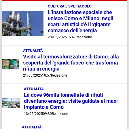
CULTURA E SPETTACOLO
L’installazione speciale che
unisce Como e Milano: negli
scatti artistici c’è il ‘gigante’
comasco dell’energia
23/05/2025
16:47
Redazione
ATTUALITÀ
Visite al termovalorizzatore di Como: alla
scoperta del ‘grande fuoco’ che trasforma
rifiuti in energia
21/05/2025
10:57
Redazione
ATTUALITÀ
Là dove 96mila tonnellate di rifiuti
diventano energia: visite guidate al maxi
impianto a Como
13/05/2025
09:30
Redazione
ATTUALITÀ