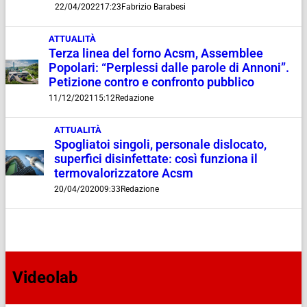
22/04/2022
17:23
Fabrizio Barabesi
ATTUALITÀ
Terza linea del forno Acsm, Assemblee
Popolari: “Perplessi dalle parole di Annoni”.
Petizione contro e confronto pubblico
11/12/2021
15:12
Redazione
ATTUALITÀ
Spogliatoi singoli, personale dislocato,
superfici disinfettate: così funziona il
termovalorizzatore Acsm
20/04/2020
09:33
Redazione
Videolab