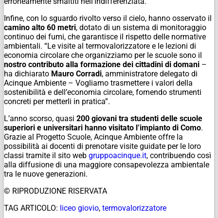
erroneamente smaltiti nell’indifferenziata.
Infine, con lo sguardo rivolto verso il cielo, hanno osservato il
camino alto 60 metri
, dotato di un sistema di monitoraggio
continuo dei fumi, che garantisce il rispetto delle normative
ambientali. “Le visite al termovalorizzatore e le lezioni di
economia circolare che organizziamo per le scuole sono il
nostro contributo alla formazione dei cittadini di domani
–
ha dichiarato
Mauro Corradi
, amministratore delegato di
Acinque Ambiente – Vogliamo trasmettere i valori della
sostenibilità e dell’economia circolare, fornendo strumenti
concreti per metterli in pratica”.
L’anno scorso, quasi
200 giovani tra studenti delle scuole
superiori e universitari hanno visitato l’impianto di Como
.
Grazie al Progetto Scuole, Acinque Ambiente offre la
possibilità ai docenti di prenotare visite guidate per le loro
classi tramite il sito web
gruppoacinque.it
, contribuendo così
alla diffusione di una maggiore consapevolezza ambientale
tra le nuove generazioni.
© RIPRODUZIONE RISERVATA
TAG ARTICOLO:
liceo giovio
,
termovalorizzatore