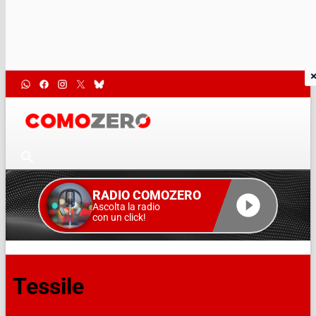
RADIO COMOZERO
Ascolta la radio
con un click!
Tessile