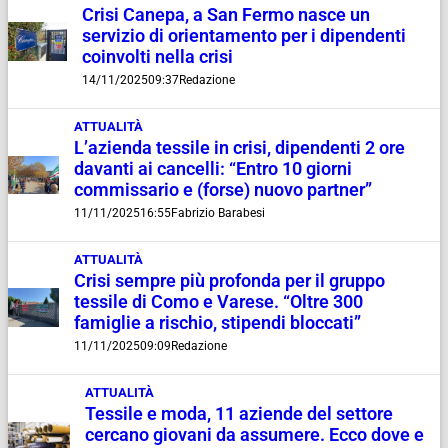
Crisi Canepa, a San Fermo nasce un
servizio di orientamento per i dipendenti
coinvolti nella crisi
14/11/2025
09:37
Redazione
ATTUALITÀ
L’azienda tessile in crisi, dipendenti 2 ore
davanti ai cancelli: “Entro 10 giorni
commissario e (forse) nuovo partner”
11/11/2025
16:55
Fabrizio Barabesi
ATTUALITÀ
Crisi sempre più profonda per il gruppo
tessile di Como e Varese. “Oltre 300
famiglie a rischio, stipendi bloccati”
11/11/2025
09:09
Redazione
ATTUALITÀ
Tessile e moda, 11 aziende del settore
cercano giovani da assumere. Ecco dove e