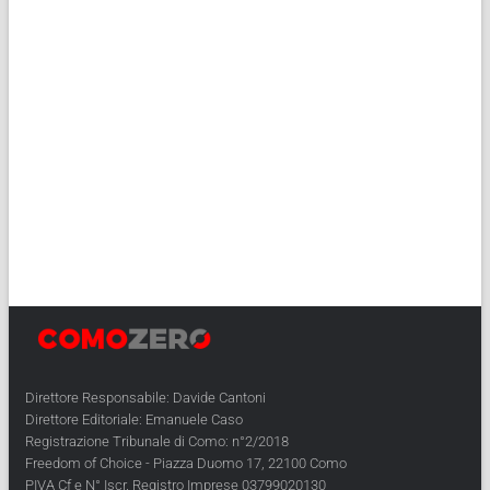
Direttore Responsabile: Davide Cantoni
Direttore Editoriale: Emanuele Caso
Registrazione Tribunale di Como: n°2/2018
Freedom of Choice - Piazza Duomo 17, 22100 Como
PIVA Cf e N° Iscr. Registro Imprese 03799020130