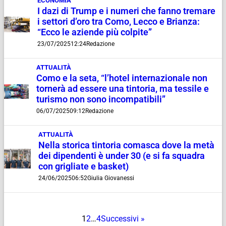
ECONOMIA
I dazi di Trump e i numeri che fanno tremare
i settori d’oro tra Como, Lecco e Brianza:
“Ecco le aziende più colpite”
23/07/2025
12:24
Redazione
ATTUALITÀ
Como e la seta, “l’hotel internazionale non
tornerà ad essere una tintoria, ma tessile e
turismo non sono incompatibili”
06/07/2025
09:12
Redazione
ATTUALITÀ
Nella storica tintoria comasca dove la metà
dei dipendenti è under 30 (e si fa squadra
con grigliate e basket)
24/06/2025
06:52
Giulia Giovanessi
1
2
…
4
Successivi »