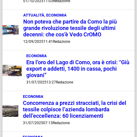
01/10/2025
11:03
Redazione
ATTUALITÀ
,
ECONOMIA
Non poteva che partire da Como la più
grande rivoluzione tessile degli ultimi
decenni: che cos’è Vedo CrOMO
12/09/2025
11:41
Redazione
ECONOMIA
Era l’oro del Lago di Como, ora è crisi: “Giù
export e addetti, 1400 in cassa, pochi
giovani”
31/07/2025
13:27
Redazione
ECONOMIA
Concorrenza a prezzi stracciati, la crisi del
tessile colpisce l’azienda lombarda
dell’eccellenza: 60 licenziamenti
31/07/2025
07:13
Redazione