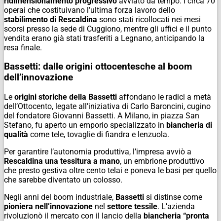
ridimensionamento progressivo
avviato da tempo. I circa 70
operai che costituivano l’ultima forza lavoro dello
stabilimento di Rescaldina
sono stati ricollocati nei mesi
scorsi presso la sede di Cuggiono, mentre gli uffici e il punto
vendita erano già stati trasferiti a Legnano, anticipando la
resa finale.
Bassetti: dalle origini ottocentesche al boom
dell’innovazione
Le
origini storiche della Bassetti
affondano le radici a metà
dell’Ottocento, legate all’iniziativa di Carlo Baroncini, cugino
del fondatore Giovanni Bassetti. A Milano, in piazza San
Stefano, fu aperto un emporio specializzato in
biancheria di
qualità
come tele, tovaglie di fiandra e lenzuola.
Per garantire l’autonomia produttiva, l’impresa avviò a
Rescaldina una tessitura a mano
, un embrione produttivo
che presto gestiva oltre cento telai e poneva le basi per quello
che sarebbe diventato un colosso.
Negli anni del boom industriale,
Bassetti
si distinse come
pioniera nell’innovazione
nel
settore tessile
. L’azienda
rivoluzionò il mercato con il lancio della
biancheria “pronta