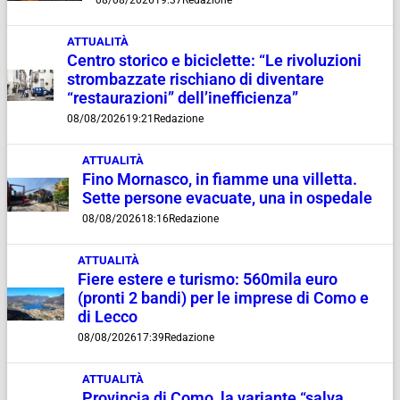
08/08/2026
19:37
Redazione
ATTUALITÀ
Centro storico e biciclette: “Le rivoluzioni
strombazzate rischiano di diventare
“restaurazioni” dell’inefficienza”
08/08/2026
19:21
Redazione
ATTUALITÀ
Fino Mornasco, in fiamme una villetta.
Sette persone evacuate, una in ospedale
08/08/2026
18:16
Redazione
ATTUALITÀ
Fiere estere e turismo: 560mila euro
(pronti 2 bandi) per le imprese di Como e
di Lecco
08/08/2026
17:39
Redazione
ATTUALITÀ
Provincia di Como, la variante “salva