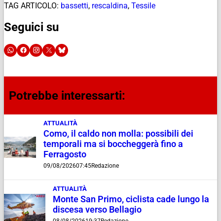
TAG ARTICOLO:
bassetti
,
rescaldina
,
Tessile
Seguici su
Potrebbe interessarti:
ATTUALITÀ
Como, il caldo non molla: possibili dei
temporali ma si boccheggerà fino a
Ferragosto
09/08/2026
07:45
Redazione
ATTUALITÀ
Monte San Primo, ciclista cade lungo la
discesa verso Bellagio