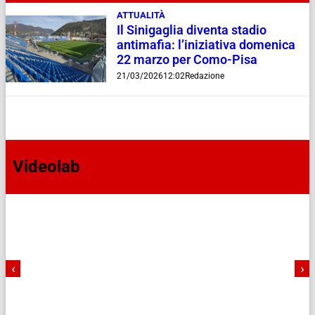
ATTUALITÀ
Il Sinigaglia diventa stadio
antimafia: l’iniziativa domenica
22 marzo per Como-Pisa
21/03/2026
12:02
Redazione
Videolab
‹
›