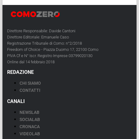
Direttore Responsabile: Davide Cantoni
Direttore Editoriale: Emanuele Caso
Registrazione Tribunale di Como: n°2/2018
Freedom of Choice - Piazza Duomo 17, 22100 Como
PIVA Cf e N° Iscr. Registro Imprese 03799020130
Online dal 14 febbraio 2018
REDAZIONE
CHI SIAMO
CONTATTI
CANALI
NEWSLAB
SOCIALAB
CRONACA
VIDEOLAB