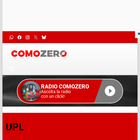
RADIO COMOZERO
Ascolta la radio
con un click!
UPL