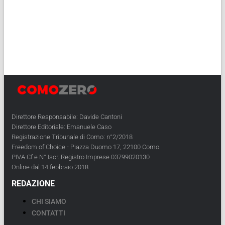
Direttore Responsabile: Davide Cantoni
Direttore Editoriale: Emanuele Caso
Registrazione Tribunale di Como: n°2/2018
Freedom of Choice - Piazza Duomo 17, 22100 Como
PIVA Cf e N° Iscr. Registro Imprese 03799020130
Online dal 14 febbraio 2018
REDAZIONE
CHI SIAMO
CONTATTI