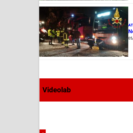
AT
Ne
05
Videolab