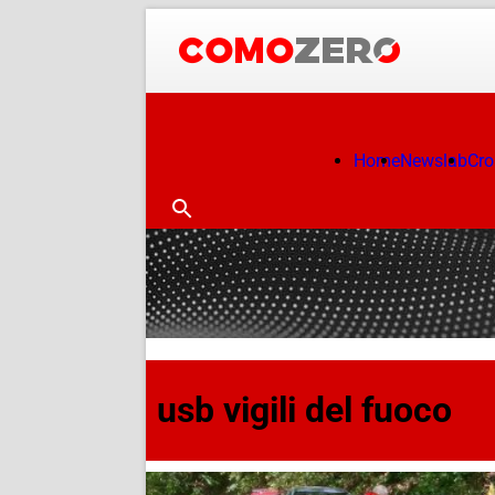
Home
Newslab
Cr
usb vigili del fuoco