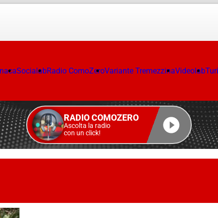
onaca
Socialab
Radio ComoZero
Variante Tremezzina
Videolab
Tur
RADIO COMOZERO
Ascolta la radio
con un click!