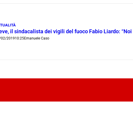
TUALITÀ
ve, il sindacalista dei vigili del fuoco Fabio Liardo: “N
/02/2019
10:25
Emanuele Caso