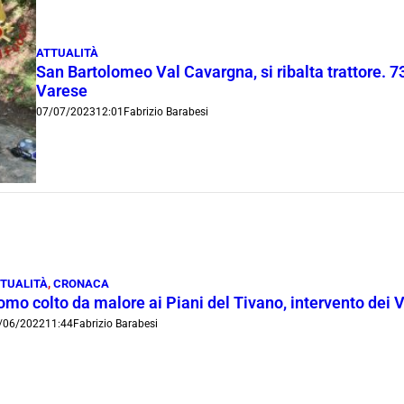
ATTUALITÀ
San Bartolomeo Val Cavargna, si ribalta trattore. 7
Varese
07/07/2023
12:01
Fabrizio Barabesi
TUALITÀ
,
CRONACA
mo colto da malore ai Piani del Tivano, intervento dei Vi
/06/2022
11:44
Fabrizio Barabesi