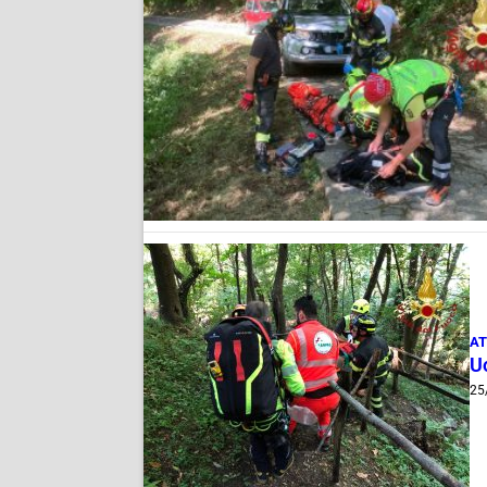
AT
Uo
25