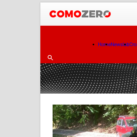
Home
Newslab
Cr