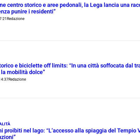
ne centro storico e aree pedonali, la Lega lancia una racc
nza punire i residenti”
7:21
Redazione
orico e biciclette off limits: “In una città soffocata dal t
 la mobilità dolce”
14:37
Redazione
ALITÀ
i proibiti nel lago: “L’accesso alla spiaggia del Tempio 
nzioni”