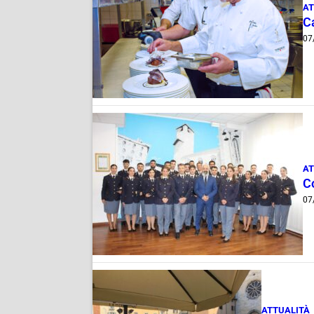
AT
Ca
07
AT
C
07
ATTUALITÀ