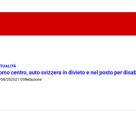
TUALITÀ
mo centro, auto svizzera in divieto e nel posto per disab
/08/2026
21:05
Redazione