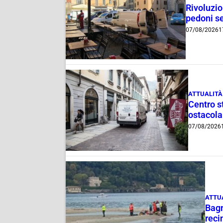
Rivoluzio
pedoni se
07/08/2026
1
ATTUALITÀ
Centro st
ostacola
07/08/2026
ATTU
Bagn
reci