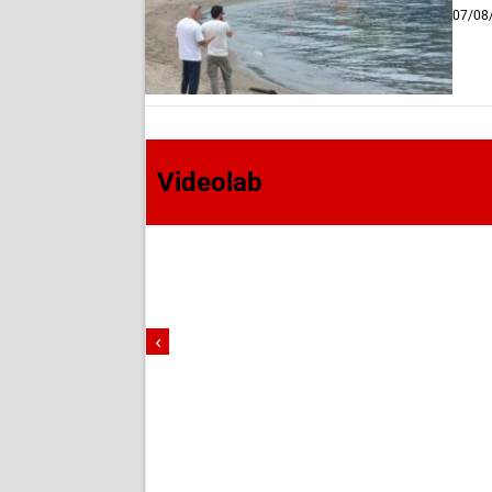
07/08
Videolab
‹