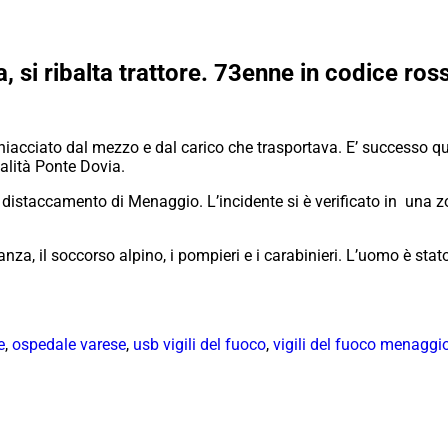
si ribalta trattore. 73enne in codice ros
 schiacciato dal mezzo e dal carico che trasportava. E’ successo 
lità Ponte Dovia.
el distaccamento di Menaggio. L’incidente si è verificato in una
anza, il soccorso alpino, i pompieri e i carabinieri. L’uomo è stat
e
,
ospedale varese
,
usb vigili del fuoco
,
vigili del fuoco menaggi