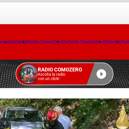
onaca
Socialab
Radio ComoZero
Variante Tremezzina
Videolab
Tur
RADIO COMOZERO
Ascolta la radio
con un click!