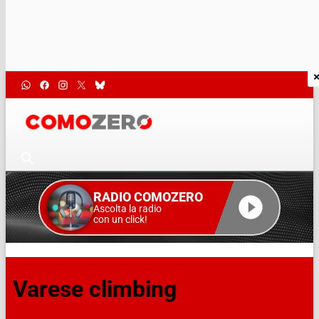
RADIO COMOZERO
Ascolta la radio
con un click!
Varese climbing