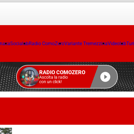
onaca
Socialab
Radio ComoZero
Variante Tremezzina
Videolab
Tur
RADIO COMOZERO
Ascolta la radio
con un click!