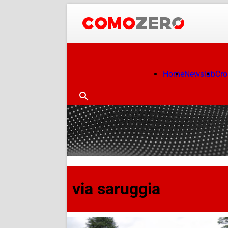
Home
Newslab
Cr
via saruggia