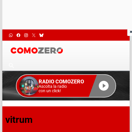
RADIO COMOZERO
Ascolta la radio
con un click!
vitrum