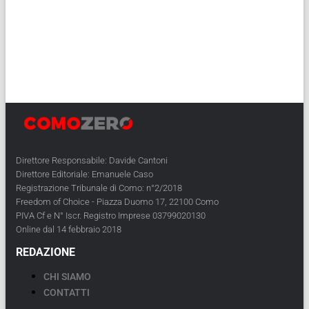
Direttore Responsabile: Davide Cantoni
Direttore Editoriale: Emanuele Caso
Registrazione Tribunale di Como: n°2/2018
Freedom of Choice - Piazza Duomo 17, 22100 Como
PIVA Cf e N° Iscr. Registro Imprese 03799020130
Online dal 14 febbraio 2018
REDAZIONE
CHI SIAMO
CONTATTI