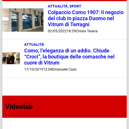
ATTUALITÀ
,
SPORT
Colpaccio Como 1907: il negozio
del club in piazza Duomo nel
Vitrum di Terragni
02/05/2022
18:29
Chiara Taiana
ATTUALITÀ
Como, l’eleganza di un addio. Chiude
“Croci”, la boutique delle comasche nel
cuore di Vitrum
17/10/2019
12:04
Emanuele Caso
Videolab