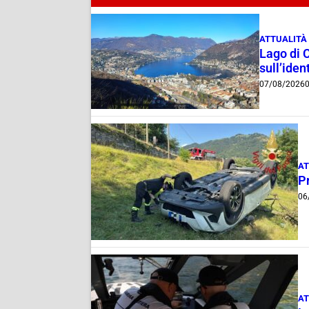
ATTUALITÀ
Lago di 
sull’ident
07/08/2026
0
AT
Pr
06
AT