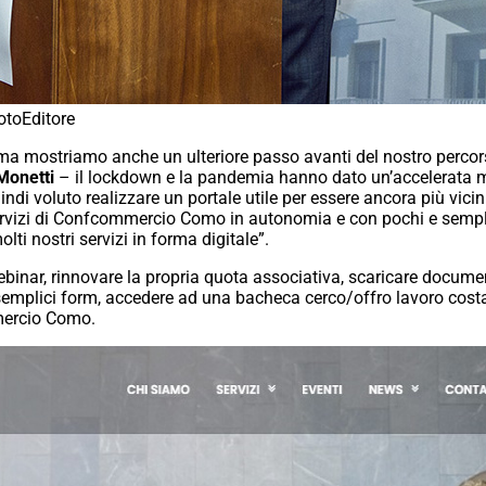
otoEditore
 mostriamo anche un ulteriore passo avanti del nostro percorso
Monetti
– il lockdown e la pandemia hanno dato un’accelerata mo
ndi voluto realizzare un portale utile per essere ancora più vicini
servizi di Confcommercio Como in autonomia e con pochi e semplici
ti nostri servizi in forma digitale”.
ebinar, rinnovare la propria quota associativa, scaricare document
do semplici form, accedere ad una bacheca cerco/offro lavoro co
mercio Como.