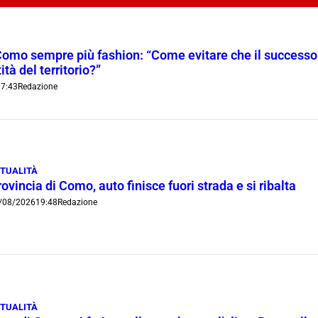
Como sempre più fashion: “Come evitare che il successo t
ità del territorio?”
7:43
Redazione
TUALITÀ
ovincia di Como, auto finisce fuori strada e si ribalta
/08/2026
19:48
Redazione
TUALITÀ