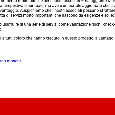
momento molto difficile per i nostri associati – ha aggiunto Mone
za tempestiva e puntuale, ma avere un portale aggiornato che ti o
ntaggio. Auspichiamo che i nostri associati possano sfruttare
tta di servizi molto importanti che nascono da esigenze e sollecit
o usufruire di una serie di servizi come valutazione rischi, check
b.
i e tutti coloro che hanno creduto in questo progetto, a vantaggio
ano monetti