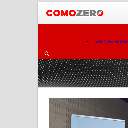
Home
Newslab
Cr