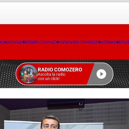
onaca
Socialab
Radio ComoZero
Variante Tremezzina
Videolab
Tur
RADIO COMOZERO
Ascolta la radio
con un click!