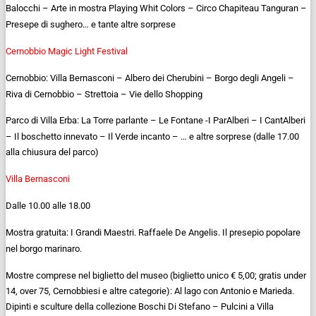
Balocchi – Arte in mostra Playing Whit Colors – Circo Chapiteau Tanguran –
Presepe di sughero… e tante altre sorprese
Cernobbio Magic Light Festival
Cernobbio: Villa Bernasconi – Albero dei Cherubini – Borgo degli Angeli –
Riva di Cernobbio – Strettoia – Vie dello Shopping
Parco di Villa Erba: La Torre parlante – Le Fontane -I ParAlberi – I CantAlberi
– Il boschetto innevato – Il Verde incanto – … e altre sorprese (dalle 17.00
alla chiusura del parco)
Villa Bernasconi
Dalle 10.00 alle 18.00
Mostra gratuita: I Grandi Maestri. Raffaele De Angelis. Il presepio popolare
nel borgo marinaro.
Mostre comprese nel biglietto del museo (biglietto unico € 5,00; gratis under
14, over 75, Cernobbiesi e altre categorie): Al lago con Antonio e Marieda.
Dipinti e sculture della collezione Boschi Di Stefano – Pulcini a Villa