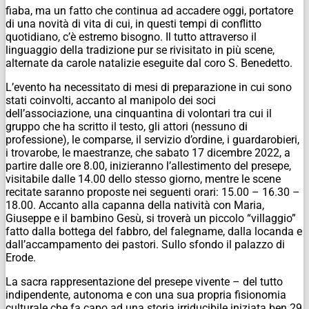
fiaba, ma un fatto che continua ad accadere oggi, portatore
di una novità di vita di cui, in questi tempi di conflitto
quotidiano, c’è estremo bisogno. Il tutto attraverso il
linguaggio della tradizione pur se rivisitato in più scene,
alternate da carole natalizie eseguite dal coro S. Benedetto.
L’evento ha necessitato di mesi di preparazione in cui sono
stati coinvolti, accanto al manipolo dei soci
dell’associazione, una cinquantina di volontari tra cui il
gruppo che ha scritto il testo, gli attori (nessuno di
professione), le comparse, il servizio d’ordine, i guardarobieri,
i trovarobe, le maestranze, che sabato 17 dicembre 2022, a
partire dalle ore 8.00, inizieranno l’allestimento del presepe,
visitabile dalle 14.00 dello stesso giorno, mentre le scene
recitate saranno proposte nei seguenti orari: 15.00 – 16.30 –
18.00. Accanto alla capanna della natività con Maria,
Giuseppe e il bambino Gesù, si troverà un piccolo “villaggio”
fatto dalla bottega del fabbro, del falegname, dalla locanda e
dall’accampamento dei pastori. Sullo sfondo il palazzo di
Erode.
La sacra rappresentazione del presepe vivente – del tutto
indipendente, autonoma e con una sua propria fisionomia
culturale che fa capo ad una storia irriducibile iniziata ben 29