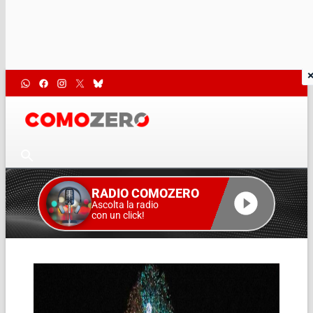
RADIO COMOZERO
Ascolta la radio
con un click!