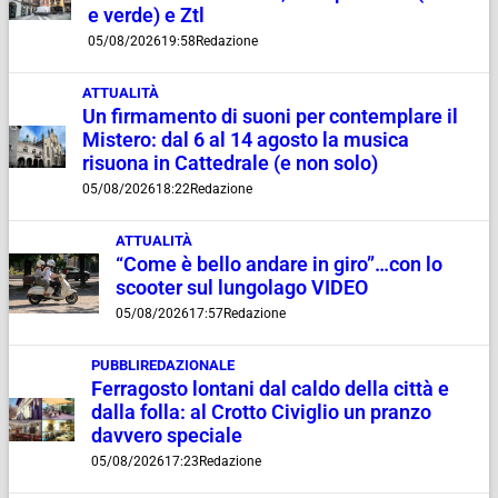
e verde) e Ztl
05/08/2026
19:58
Redazione
ATTUALITÀ
Un firmamento di suoni per contemplare il
Mistero: dal 6 al 14 agosto la musica
risuona in Cattedrale (e non solo)
05/08/2026
18:22
Redazione
ATTUALITÀ
“Come è bello andare in giro”…con lo
scooter sul lungolago VIDEO
05/08/2026
17:57
Redazione
PUBBLIREDAZIONALE
Ferragosto lontani dal caldo della città e
dalla folla: al Crotto Civiglio un pranzo
davvero speciale
05/08/2026
17:23
Redazione