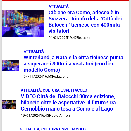
ATTUALITÀ
Ciò che era Como, adesso è in
Svizzera: trionfo della ‘Città dei
Balocchi’ ticinese con 400mila
visitatori
04/01/2025
19:42
Redazione
ATTUALITÀ
Winterland, a Natale la città ticinese punta
a superare i 300mila visitatori (con l’ex
modello Como)
04/11/2024
16:58
Redazione
ATTUALITÀ
,
CULTURA E SPETTACOLO
VIDEO Città dei Balocchi 30ma edizione,
bilancio oltre le aspettative. Il futuro? Da
Cernobbio mano tesa a Como e al Lago
19/01/2024
16:43
Paolo Annoni
ATTUALITÀ
,
CULTURA E SPETTACOLO