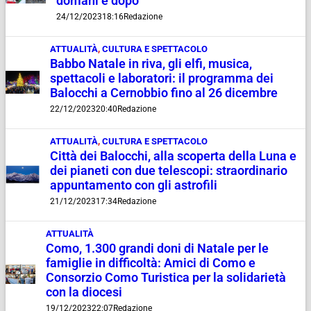
domani e dopo
24/12/2023
18:16
Redazione
ATTUALITÀ
,
CULTURA E SPETTACOLO
Babbo Natale in riva, gli elfi, musica,
spettacoli e laboratori: il programma dei
Balocchi a Cernobbio fino al 26 dicembre
22/12/2023
20:40
Redazione
ATTUALITÀ
,
CULTURA E SPETTACOLO
Città dei Balocchi, alla scoperta della Luna e
dei pianeti con due telescopi: straordinario
appuntamento con gli astrofili
21/12/2023
17:34
Redazione
ATTUALITÀ
Como, 1.300 grandi doni di Natale per le
famiglie in difficoltà: Amici di Como e
Consorzio Como Turistica per la solidarietà
con la diocesi
19/12/2023
22:07
Redazione