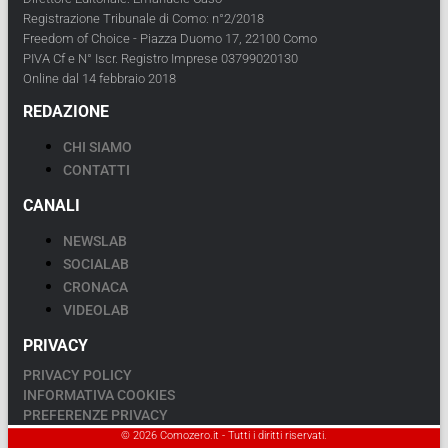
Registrazione Tribunale di Como: n°2/2018
Freedom of Choice - Piazza Duomo 17, 22100 Como
PIVA Cf e N° Iscr. Registro Imprese 03799020130
Online dal 14 febbraio 2018
REDAZIONE
CHI SIAMO
CONTATTI
CANALI
NEWSLAB
SOCIALAB
CRONACA
VIDEOLAB
PRIVACY
PRIVACY POLICY
INFORMATIVA COOKIES
PREFERENZE PRIVACY
© 2026 Comozero.it - Tutti i diritti riservati.