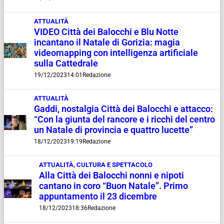
ATTUALITÀ
VIDEO Città dei Balocchi e Blu Notte
incantano il Natale di Gorizia: magia
videomapping con intelligenza artificiale
sulla Cattedrale
19/12/2023
14:01
Redazione
ATTUALITÀ
Gaddi, nostalgia Città dei Balocchi e attacco:
“Con la giunta del rancore e i ricchi del centro
un Natale di provincia e quattro lucette”
18/12/2023
19:19
Redazione
ATTUALITÀ
,
CULTURA E SPETTACOLO
Alla Città dei Balocchi nonni e nipoti
cantano in coro “Buon Natale”. Primo
appuntamento il 23 dicembre
18/12/2023
18:36
Redazione