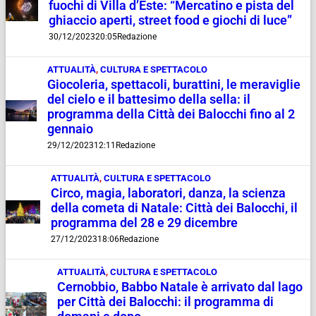
fuochi di Villa d’Este: “Mercatino e pista del
ghiaccio aperti, street food e giochi di luce”
30/12/2023
20:05
Redazione
ATTUALITÀ
,
CULTURA E SPETTACOLO
Giocoleria, spettacoli, burattini, le meraviglie
del cielo e il battesimo della sella: il
programma della Città dei Balocchi fino al 2
gennaio
29/12/2023
12:11
Redazione
ATTUALITÀ
,
CULTURA E SPETTACOLO
Circo, magia, laboratori, danza, la scienza
della cometa di Natale: Città dei Balocchi, il
programma del 28 e 29 dicembre
27/12/2023
18:06
Redazione
ATTUALITÀ
,
CULTURA E SPETTACOLO
Cernobbio, Babbo Natale è arrivato dal lago
per Città dei Balocchi: il programma di