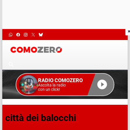
RADIO COMOZERO
Ascolta la radio
con un click!
città dei balocchi