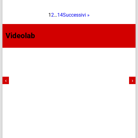
1
2
…
14
Successivi »
Videolab
‹
›