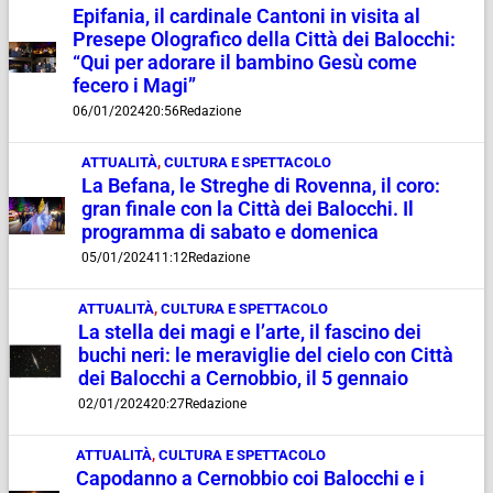
Epifania, il cardinale Cantoni in visita al
Presepe Olografico della Città dei Balocchi:
“Qui per adorare il bambino Gesù come
fecero i Magi”
06/01/2024
20:56
Redazione
ATTUALITÀ
,
CULTURA E SPETTACOLO
La Befana, le Streghe di Rovenna, il coro:
gran finale con la Città dei Balocchi. Il
programma di sabato e domenica
05/01/2024
11:12
Redazione
ATTUALITÀ
,
CULTURA E SPETTACOLO
La stella dei magi e l’arte, il fascino dei
buchi neri: le meraviglie del cielo con Città
dei Balocchi a Cernobbio, il 5 gennaio
02/01/2024
20:27
Redazione
ATTUALITÀ
,
CULTURA E SPETTACOLO
Capodanno a Cernobbio coi Balocchi e i