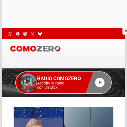
RADIO COMOZERO
Ascolta la radio
con un click!