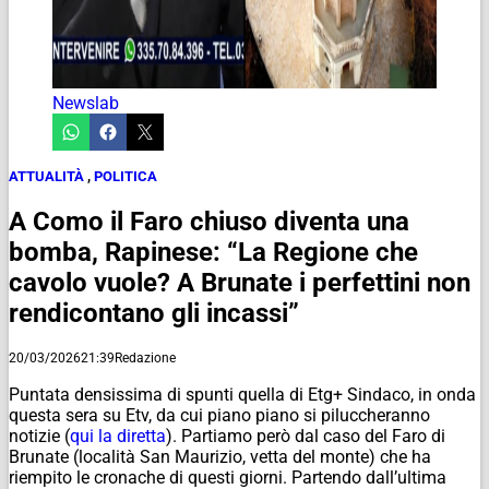
Newslab
ATTUALITÀ
,
POLITICA
A Como il Faro chiuso diventa una
bomba, Rapinese: “La Regione che
cavolo vuole? A Brunate i perfettini non
rendicontano gli incassi”
20/03/2026
21:39
Redazione
Puntata densissima di spunti quella di Etg+ Sindaco, in onda
questa sera su Etv, da cui piano piano si piluccheranno
notizie (
qui la diretta
). Partiamo però dal caso del Faro di
Brunate (località San Maurizio, vetta del monte) che ha
riempito le cronache di questi giorni. Partendo dall’ultima