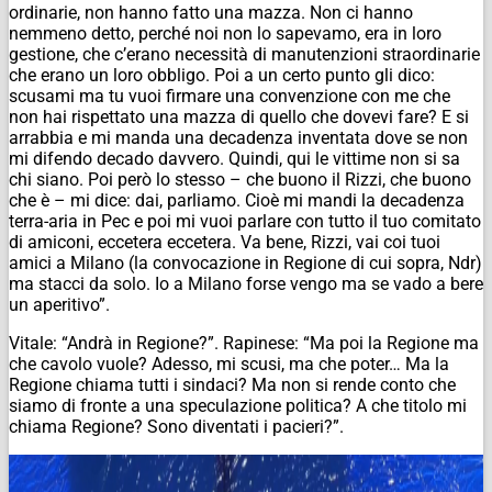
ordinarie, non hanno fatto una mazza. Non ci hanno
nemmeno detto, perché noi non lo sapevamo, era in loro
gestione, che c’erano necessità di manutenzioni straordinarie
che erano un loro obbligo. Poi a un certo punto gli dico:
scusami ma tu vuoi firmare una convenzione con me che
non hai rispettato una mazza di quello che dovevi fare? E si
arrabbia e mi manda una decadenza inventata dove se non
mi difendo decado davvero. Quindi, qui le vittime non si sa
chi siano. Poi però lo stesso – che buono il Rizzi, che buono
che è – mi dice: dai, parliamo. Cioè mi mandi la decadenza
terra-aria in Pec e poi mi vuoi parlare con tutto il tuo comitato
di amiconi, eccetera eccetera. Va bene, Rizzi, vai coi tuoi
amici a Milano (la convocazione in Regione di cui sopra,
Ndr
)
ma stacci da solo. Io a Milano forse vengo ma se vado a bere
un aperitivo”.
Vitale: “Andrà in Regione?”. Rapinese: “Ma poi la Regione ma
che cavolo vuole? Adesso, mi scusi, ma che poter… Ma la
Regione chiama tutti i sindaci? Ma non si rende conto che
siamo di fronte a una speculazione politica? A che titolo mi
chiama Regione? Sono diventati i pacieri?”.