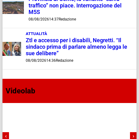
traffico” non piace. Interrogazione del
M5S
08/08/2026
14:37
Redazione
ATTUALITÀ
Ztl e accesso per i disabili, Negretti. “Il
sindaco prima di parlare almeno legga le
sue delibere”
08/08/2026
14:36
Redazione
Videolab
‹
›