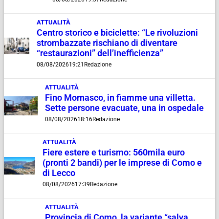
ATTUALITÀ
Centro storico e biciclette: “Le rivoluzioni
strombazzate rischiano di diventare
“restaurazioni” dell’inefficienza”
08/08/2026
19:21
Redazione
ATTUALITÀ
Fino Mornasco, in fiamme una villetta.
Sette persone evacuate, una in ospedale
08/08/2026
18:16
Redazione
ATTUALITÀ
Fiere estere e turismo: 560mila euro
(pronti 2 bandi) per le imprese di Como e
di Lecco
08/08/2026
17:39
Redazione
ATTUALITÀ
Provincia di Como, la variante “salva