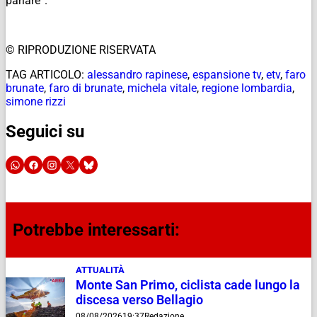
parlare”.
© RIPRODUZIONE RISERVATA
TAG ARTICOLO:
alessandro rapinese
,
espansione tv
,
etv
,
faro
brunate
,
faro di brunate
,
michela vitale
,
regione lombardia
,
simone rizzi
Seguici su
Potrebbe interessarti:
ATTUALITÀ
Monte San Primo, ciclista cade lungo la
discesa verso Bellagio
08/08/2026
19:37
Redazione