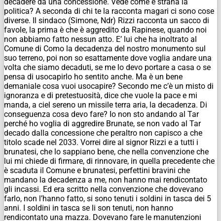
decadere da una concessione. Vede come è strana la
politica? A seconda di chi te la racconta magari ci sono cose
diverse. Il sindaco (Simone,
Ndr
) Rizzi racconta un sacco di
favole, la prima è che è aggredito da Rapinese, quando noi
non abbiamo fatto nessun atto. E’ lui che ha inoltrato al
Comune di Como la decadenza del nostro monumento sul
suo terreno, poi non so esattamente dove voglia andare una
volta che siamo decaduti, se me lo devo portare a casa o se
pensa di usocapirlo ho sentito anche. Ma è un bene
demaniale cosa vuoi usocapire? Secondo me c’è un misto di
ignoranza e di pretestuosità, dice che vuole la pace e mi
manda, a ciel sereno un missile terra aria, la decadenza. Di
conseguenza cosa devo fare? Io non sto andando al Tar
perché ho voglia di aggredire Brunate, se non vado al Tar
decado dalla concessione che peraltro non capisco a che
titolo scade nel 2033. Vorrei dire al signor Rizzi e a tutti i
brunatesi, che lo sappiano bene, che nella convenzione che
lui mi chiede di firmare, di rinnovare, in quella precedente che
è scaduta il Comune e brunatesi, perfettini bravini che
mandano la decadenza a me, non hanno mai rendicontato
gli incassi. Ed era scritto nella convenzione che dovevano
farlo, non l’hanno fatto, si sono tenuti i soldini in tasca dei 5
anni. I soldini in tasca se li son tenuti, non hanno
rendicontato una mazza. Dovevano fare le manutenzioni