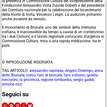
la presenza in Commissione Cultura del vicepresidente della
Fondazione Alessandro Volta Davide Gobetti e del presidente
del Comitato nazionale per la celebrazione del bicentenario
della morte di Volta, Vincenzo Lespri. Le audizioni potranno
anche avvenire da remoto.
Il monumento di Brunate, uno dei simboli della memoria
voltiana, è inaccessibile da tempo a causa di un contenzioso
tra i due Comuni, e il tavolo regionale convocato d’urgenza in
Commissione Cultura mira a una rapida mediazione tra le
parti.
© RIPRODUZIONE RISERVATA
TAG ARTICOLO:
alessandro rapinese
,
Angelo Orsenigo
,
anna
dotti
,
Brunate
,
como
,
faro di brunate
,
faro voltiano
,
gisella
roncoroni
,
la provincia
,
regione lombardia
,
sergio gaddi
,
simone rizzi
Seguici su