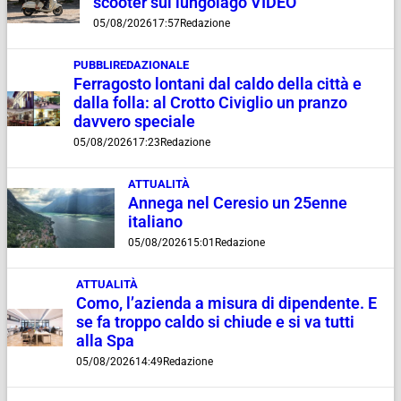
scooter sul lungolago VIDEO
05/08/2026
17:57
Redazione
PUBBLIREDAZIONALE
Ferragosto lontani dal caldo della città e
dalla folla: al Crotto Civiglio un pranzo
davvero speciale
05/08/2026
17:23
Redazione
ATTUALITÀ
Annega nel Ceresio un 25enne
italiano
05/08/2026
15:01
Redazione
ATTUALITÀ
Como, l’azienda a misura di dipendente. E
se fa troppo caldo si chiude e si va tutti
alla Spa
05/08/2026
14:49
Redazione