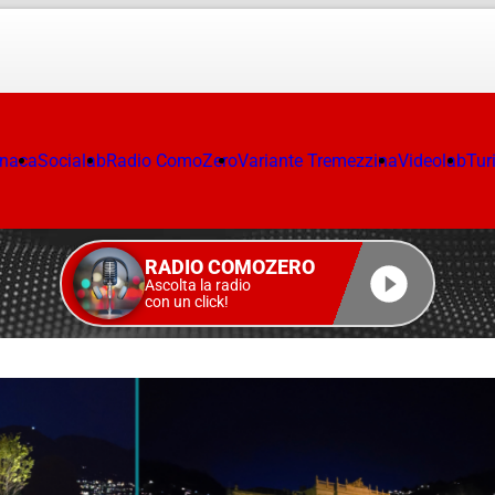
onaca
Socialab
Radio ComoZero
Variante Tremezzina
Videolab
Tur
RADIO COMOZERO
Ascolta la radio
con un click!