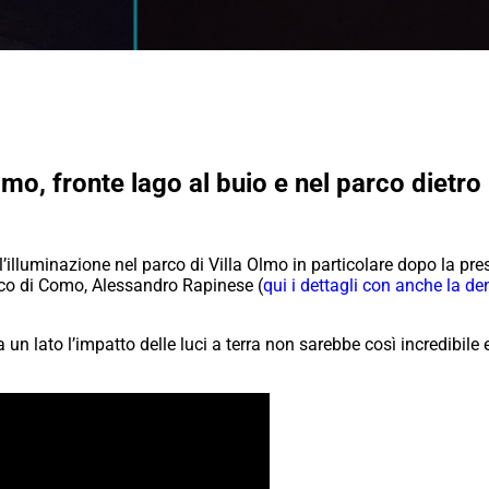
mo, fronte lago al buio e nel parco dietro 
dell’illuminazione nel parco di Villa Olmo in particolare dopo la p
daco di Como, Alessandro Rapinese (
qui i dettagli con anche la de
n lato l’impatto delle luci a terra non sarebbe così incredibile e 