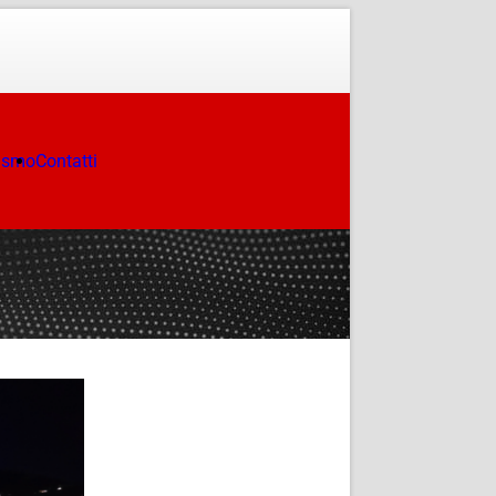
ismo
Contatti