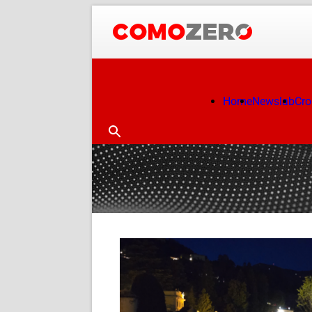
Home
Newslab
Cr