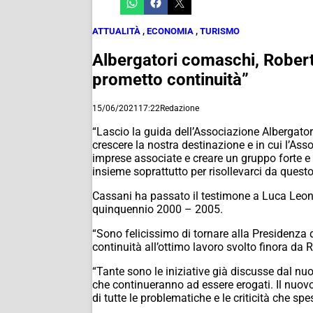
ATTUALITÀ
,
ECONOMIA
,
TURISMO
Albergatori comaschi, Roberto
prometto continuità”
15/06/2021
17:22
Redazione
“Lascio la guida dell’Associazione Albergato
crescere la nostra destinazione e in cui l’Assoc
imprese associate e creare un gruppo forte e 
insieme soprattutto per risollevarci da questo
Cassani ha passato il testimone a Luca Leoni,
quinquennio 2000 – 2005.
“Sono felicissimo di tornare alla Presidenza 
continuità all’ottimo lavoro svolto finora da
“Tante sono le iniziative già discusse dal nu
che continueranno ad essere erogati. Il nuovo 
di tutte le problematiche e le criticità che s