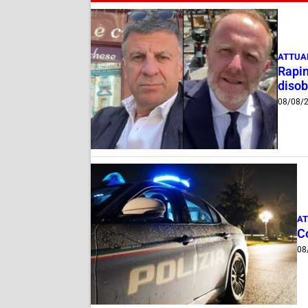
ATTUA
Rapin
disob
08/08/
AT
C
08