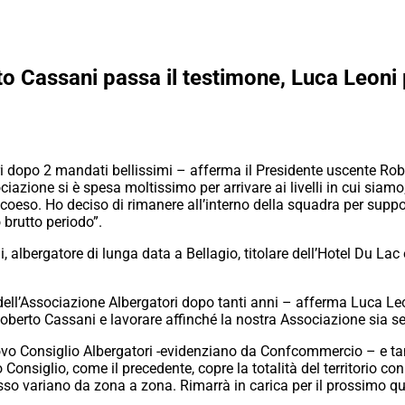
 Cassani passa il testimone, Luca Leoni p
ri dopo 2 mandati bellissimi – afferma il Presidente uscente Ro
iazione si è spesa moltissimo per arrivare ai livelli in cui siamo; 
coeso. Ho deciso di rimanere all’interno della squadra per suppor
 brutto periodo”.
 albergatore di lunga data a Bellagio, titolare dell’Hotel Du Lac 
dell’Associazione Albergatori dopo tanti anni – afferma Luca Leon
 Roberto Cassani e lavorare affinché la nostra Associazione sia se
ovo Consiglio Albergatori -evidenziano da Confcommercio – e tant
Consiglio, come il precedente, copre la totalità del territorio con
pesso variano da zona a zona. Rimarrà in carica per il prossimo q