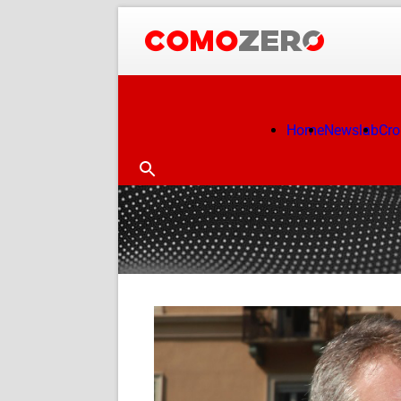
Home
Newslab
Cr