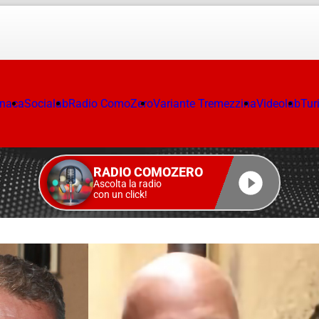
onaca
Socialab
Radio ComoZero
Variante Tremezzina
Videolab
Tur
RADIO COMOZERO
Ascolta la radio
con un click!