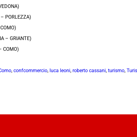
AVEDONA)
 – PORLEZZA)
– COMO)
A – GRIANTE)
 – COMO)
 Como
,
confcommercio
,
luca leoni
,
roberto cassani
,
turismo
,
Turis