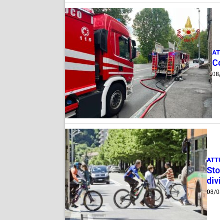
AT
C
08
ATT
Sto
div
08/0