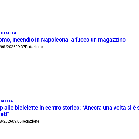
TUALITÀ
omo, incendio in Napoleona: a fuoco un magazzino
/08/2026
09:37
Redazione
UALITÀ
p alle biciclette in centro storico: “Ancora una volta si è 
ieti”
8/2026
09:05
Redazione