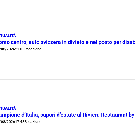
TUALITÀ
mo centro, auto svizzera in divieto e nel posto per disab
/08/2026
21:05
Redazione
TUALITÀ
mpione d’Italia, sapori d’estate al Riviera Restaurant b
/08/2026
17:48
Redazione