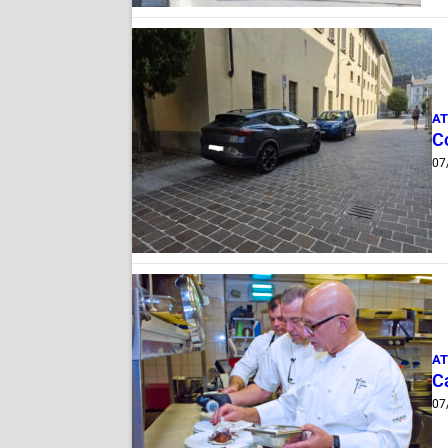
AT
Co
07
AT
Ca
07