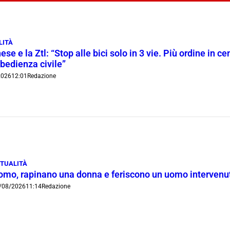
LITÀ
ese e la Ztl: “Stop alle bici solo in 3 vie. Più ordine in c
bedienza civile”
2026
12:01
Redazione
TUALITÀ
omo, rapinano una donna e feriscono un uomo intervenut
/08/2026
11:14
Redazione