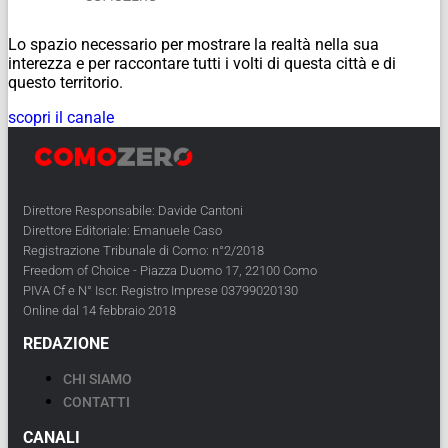
Lo spazio necessario per mostrare la realtà nella sua
interezza e per raccontare tutti i volti di questa città e di
questo territorio.
scopri il canale
Direttore Responsabile: Davide Cantoni
Direttore Editoriale: Emanuele Caso
Registrazione Tribunale di Como: n°2/2018
Freedom of Choice - Piazza Duomo 17, 22100 Como
PIVA Cf e N° Iscr. Registro Imprese 03799020130
Online dal 14 febbraio 2018
REDAZIONE
CHI SIAMO
CONTATTI
CANALI