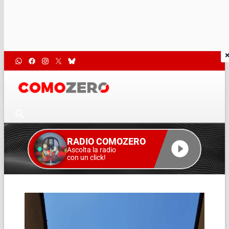
RADIO COMOZERO
Ascolta la radio
con un click!