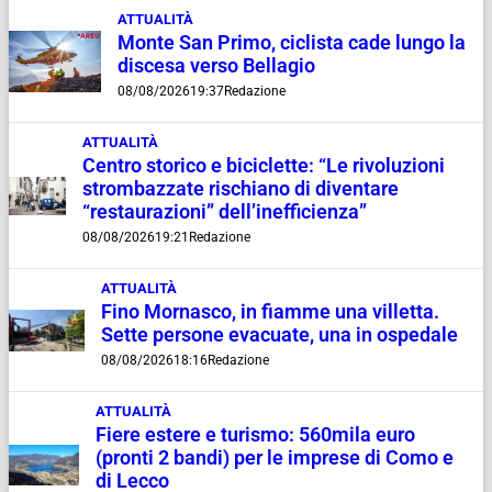
ATTUALITÀ
Monte San Primo, ciclista cade lungo la
discesa verso Bellagio
08/08/2026
19:37
Redazione
ATTUALITÀ
Centro storico e biciclette: “Le rivoluzioni
strombazzate rischiano di diventare
“restaurazioni” dell’inefficienza”
08/08/2026
19:21
Redazione
ATTUALITÀ
Fino Mornasco, in fiamme una villetta.
Sette persone evacuate, una in ospedale
08/08/2026
18:16
Redazione
ATTUALITÀ
Fiere estere e turismo: 560mila euro
(pronti 2 bandi) per le imprese di Como e
di Lecco