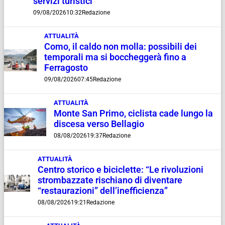
servizi turistici”
09/08/2026
10:32
Redazione
ATTUALITÀ
Como, il caldo non molla: possibili dei
temporali ma si boccheggerà fino a
Ferragosto
09/08/2026
07:45
Redazione
ATTUALITÀ
Monte San Primo, ciclista cade lungo la
discesa verso Bellagio
08/08/2026
19:37
Redazione
ATTUALITÀ
Centro storico e biciclette: “Le rivoluzioni
strombazzate rischiano di diventare
“restaurazioni” dell’inefficienza”
08/08/2026
19:21
Redazione