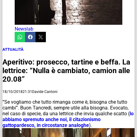
Newslab
ATTUALITÀ
Aperitivo: prosecco, tartine e beffa. La
lettrice: “Nulla è cambiato, camion alle
20.08”
18/10/2018
21:31
Davide Cantoni
“Se vogliamo che tutto rimanga come è, bisogna che tutto
cambi”. Buon Tancredi, sempre utile alla bisogna. Evocato,
nel caso di specie, da una lettrice che invia qualche scatto (
lo
abbiamo spremuto anche noi, il citazionismo
gattopardesco, in circostanze analoghe
).