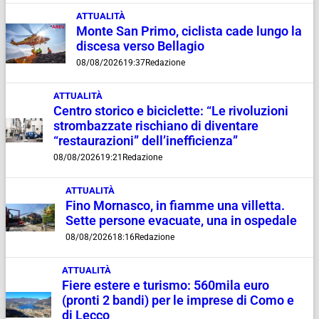
ATTUALITÀ
Monte San Primo, ciclista cade lungo la
discesa verso Bellagio
08/08/2026
19:37
Redazione
ATTUALITÀ
Centro storico e biciclette: “Le rivoluzioni
strombazzate rischiano di diventare
“restaurazioni” dell’inefficienza”
08/08/2026
19:21
Redazione
ATTUALITÀ
Fino Mornasco, in fiamme una villetta.
Sette persone evacuate, una in ospedale
08/08/2026
18:16
Redazione
ATTUALITÀ
Fiere estere e turismo: 560mila euro
(pronti 2 bandi) per le imprese di Como e
di Lecco