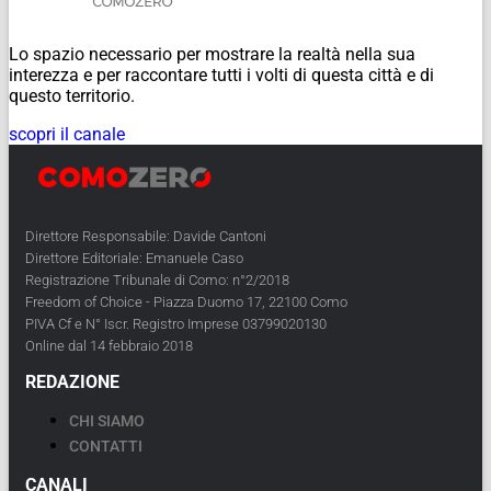
Lo spazio necessario per mostrare la realtà nella sua
interezza e per raccontare tutti i volti di questa città e di
questo territorio.
scopri il canale
Direttore Responsabile: Davide Cantoni
Direttore Editoriale: Emanuele Caso
Registrazione Tribunale di Como: n°2/2018
Freedom of Choice - Piazza Duomo 17, 22100 Como
PIVA Cf e N° Iscr. Registro Imprese 03799020130
Online dal 14 febbraio 2018
REDAZIONE
CHI SIAMO
CONTATTI
CANALI