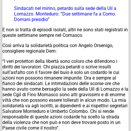
Sindacati nel mirino, petardo sulla sede della Uil a
Lomazzo. Monteduro: “Due settimane fa a Como.
Domani presidio”
E non si tratta di episodi isolati, altri ne sono stati registrati in
queste settimane sempre nel Comasco.
Così arriva la solidarietà politica con Angelo Orsenigo,
consigliere regionale Dem:
“I veri protettori della libertà sono coloro che difendono i
diritti dei lavoratori. Chi piazza petardi o scrive insulti
sull’asfalto con il favore del buio è solo un codardo le cui
azioni non possono rimanere impunite. Ora e sempre al
fianco dei sindacati.
Le intimidazioni delle scorse ore che
hanno avuto come bersaglio la sede della Uil di Lomazzo e la
sede Cgil di Fino Mornasco sono atti gravissimi e di enorme
viltà che non possono essere tollerati in alcun modo. La mia
solidarietà va agli iscritti, ai dipendenti e ai rispettivi segretari
Salvatore Monteduro e Umberto Colombo. Chi si rende
responsabile di queste azioni codarde ha scelto la strada
della violenza che non può e non deve trovare posto in un
Paese civile come il nostro”.