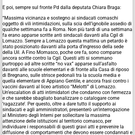
E poi, sempre sul fronte Pd dalla deputata Chiara Braga:
“Massima vicinanza e sostegno ai sindacati comaschi
oggetto di vili intimidazioni, sulla scia dell’ignobile assedio di
qualche settimana fa a Roma. Non più tardi di una settimana
fa erano apparse scritte anti sindacali davanti alla Cgil di
Lomazzo. Sempre a Lomazzo questa mattina un petardo è
stato posizionato davanti alla porta d’ingresso della sede
della Uil. A Fino Mornasco, poche ore fa, sono comparse
ancora scritte contro la Cgil. Questi atti si sommano
purtroppo ad altre scritte “no vax” apparse sull’asfalto
davanti alle scuole elementari e di fronte alla Casa di riposo
di Bregnano, sulle strisce pedonali tra la scuola media e
quella elementare di Appiano Gentile, e ancora frasi contro i
vaccini davanti al liceo artistico “Melotti” di Lomazzo.
Un’escalation di atti intimidatori che condanno con fermezza
e che sarebbe sbagliato banalizzare o catalogare come
‘ragazzate’. Per questo, oltre a dare tutto il supporto ai
sindacati e agli amministratori, presenterò un’interrogazione
al Ministero degli Interni per sollecitare la massima
attenzione delle istituzioni al territorio comasco, per
individuare i responsabili di questi gravi atti e prevenire la
diffusione di comportamenti che devono essere condannati e