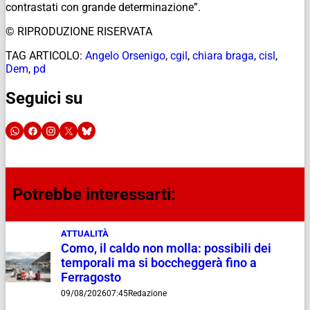
contrastati con grande determinazione”.
© RIPRODUZIONE RISERVATA
TAG ARTICOLO:
Angelo Orsenigo
,
cgil
,
chiara braga
,
cisl
,
Dem
,
pd
Seguici su
Potrebbe interessarti:
ATTUALITÀ
Como, il caldo non molla: possibili dei
temporali ma si boccheggerà fino a
Ferragosto
09/08/2026
07:45
Redazione