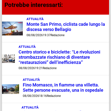
Potrebbe interessarti:
ATTUALITÀ
Monte San Primo, ciclista cade lungo la
discesa verso Bellagio
08/08/2026
19:37
Redazione
ATTUALITÀ
Centro storico e biciclette: “Le rivoluzioni
strombazzate rischiano di diventare
“restaurazioni” dell’inefficienza”
08/08/2026
19:21
Redazione
ATTUALITÀ
Fino Mornasco, in fiamme una villetta.
Sette persone evacuate, una in ospedale
08/08/2026
18:16
Redazione
ATTUALITÀ