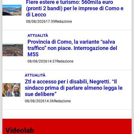
Fiere estere e turismo: 560mila euro
(pronti 2 bandi) per le imprese di Como e
di Lecco
08/08/2026
17:39
Redazione
ATTUALITÀ
Provincia di Como, la variante “salva
traffico” non piace. Interrogazione del
M5S
08/08/2026
14:37
Redazione
ATTUALITÀ
Ztl e accesso per i disabili, Negretti. “Il
sindaco prima di parlare almeno legga le
sue delibere”
08/08/2026
14:36
Redazione
Videolab