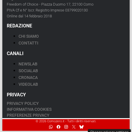
Freedom of Choice - Piazza Duomo 17, 22100 Como
PIVA Cf e N° Iscr. Registro Imprese 03799020130
Online dal 14 febbraio 2018
REDAZIONE
CHI SIAMO
CONTATTI
CANALI
NEWSLAB
SOCIALAB
CRONACA
VIDEOLAB
PRIVACY
PRIVACY POLICY
INFORMATIVA COOKIES
PREFERENZE PRIVACY
© 2026 Comozero.it - Tutti i diritti riservati.