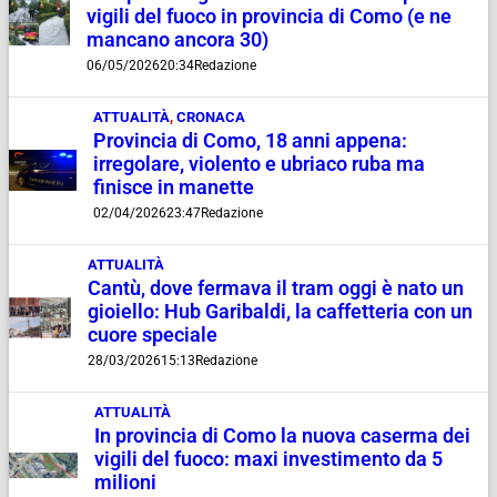
vigili del fuoco in provincia di Como (e ne
mancano ancora 30)
06/05/2026
20:34
Redazione
ATTUALITÀ
,
CRONACA
Provincia di Como, 18 anni appena:
irregolare, violento e ubriaco ruba ma
finisce in manette
02/04/2026
23:47
Redazione
ATTUALITÀ
Cantù, dove fermava il tram oggi è nato un
gioiello: Hub Garibaldi, la caffetteria con un
cuore speciale
28/03/2026
15:13
Redazione
ATTUALITÀ
In provincia di Como la nuova caserma dei
vigili del fuoco: maxi investimento da 5
milioni