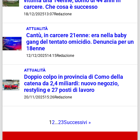
vittima una 14enne, uomo di 44 anni in
carcere. Che cosa è successo
18/12/2025
13:07
Redazione
ATTUALITÀ
Cantù, in carcere 21enne: era nella baby
gang del tentato omicidio. Denuncia per un
18enne
12/12/2025
14:15
Redazione
ATTUALITÀ
Doppio colpo in provincia di Como della
catena da 2,4 miliardi: nuovo negozio,
restyling e 27 posti di lavoro
20/11/2025
15:26
Redazione
1
2
…
23
Successivi »