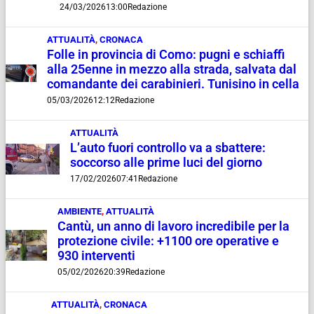
24/03/2026
13:00
Redazione
ATTUALITÀ
,
CRONACA
Folle in provincia di Como: pugni e schiaffi
alla 25enne in mezzo alla strada, salvata dal
comandante dei carabinieri. Tunisino in cella
05/03/2026
12:12
Redazione
ATTUALITÀ
L’auto fuori controllo va a sbattere:
soccorso alle prime luci del giorno
17/02/2026
07:41
Redazione
AMBIENTE
,
ATTUALITÀ
Cantù, un anno di lavoro incredibile per la
protezione civile: +1100 ore operative e
930 interventi
05/02/2026
20:39
Redazione
ATTUALITÀ
,
CRONACA