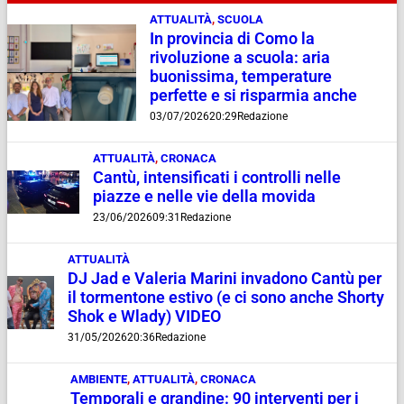
ATTUALITÀ
,
SCUOLA
In provincia di Como la
rivoluzione a scuola: aria
buonissima, temperature
perfette e si risparmia anche
03/07/2026
20:29
Redazione
ATTUALITÀ
,
CRONACA
Cantù, intensificati i controlli nelle
piazze e nelle vie della movida
23/06/2026
09:31
Redazione
ATTUALITÀ
DJ Jad e Valeria Marini invadono Cantù per
il tormentone estivo (e ci sono anche Shorty
Shok e Wlady) VIDEO
31/05/2026
20:36
Redazione
AMBIENTE
,
ATTUALITÀ
,
CRONACA
Temporali e grandine: 90 interventi per i