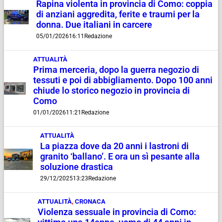
Rapina violenta in provincia di Como: coppia
di anziani aggredita, ferite e traumi per la
donna. Due italiani in carcere
05/01/2026
16:11
Redazione
ATTUALITÀ
Prima merceria, dopo la guerra negozio di
tessuti e poi di abbigliamento. Dopo 100 anni
chiude lo storico negozio in provincia di
Como
01/01/2026
11:21
Redazione
ATTUALITÀ
La piazza dove da 20 anni i lastroni di
granito ‘ballano’. E ora un sì pesante alla
soluzione drastica
29/12/2025
13:23
Redazione
ATTUALITÀ
,
CRONACA
Violenza sessuale in provincia di Como: