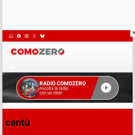
RADIO COMOZERO
Ascolta la radio
con un click!
cantù