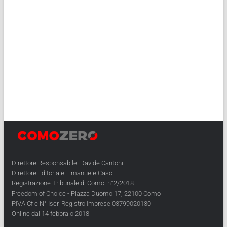
Direttore Responsabile: Davide Cantoni
Direttore Editoriale: Emanuele Caso
Registrazione Tribunale di Como: n°2/2018
Freedom of Choice - Piazza Duomo 17, 22100 Como
PIVA Cf e N° Iscr. Registro Imprese 03799020130
Online dal 14 febbraio 2018