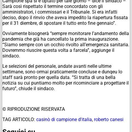
Campione spa si è optato per tale giorno – dice il sindaco –
Sarà così rispettato il termine concordato con gli
amministratori, i commissari e il Tribunale. Si era infatti
deciso, dopo il rinvio che aveva impedito la riapertura fissata
per il 31 diembre, di spostare il tutto ento fine gennaio”.
Ovviamente bisognerà “sempre monitorare l’andamento della
pandemia che già ha cancellato la prima inaugurazione.
“Siamo sempre con un occhio rivolto all’emergenza sanitaria.
Dovremmo riuscire questa volta a farcela”, aggiunge il
sindaco.
Le selezioni del personale, andate avanti nelle ultime
settimane, sono ormai praticamente concluse e dunqeu lo
staff sarà pronto per quella data. “Si tratta di una bella
notizia su cui puntiamo molto per ricominciare a progettare il
futuro”, chiude il sindaco.
© RIPRODUZIONE RISERVATA
TAG ARTICOLO:
casinò di campione d'italia
,
roberto canesi