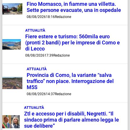
Fino Mornasco, in fiamme una villetta.
Sette persone evacuate, una in ospedale
08/08/2026
18:16
Redazione
ATTUALITÀ
Fiere estere e turismo: 560mila euro
(pronti 2 bandi) per le imprese di Como e
di Lecco
08/08/2026
17:39
Redazione
ATTUALITÀ
Provincia di Como, la variante “salva
traffico” non piace. Interrogazione del
M5S
08/08/2026
14:37
Redazione
ATTUALITÀ
Ztl e accesso per i disabili, Negretti. “Il
sindaco prima di parlare almeno legga le
sue delibere”