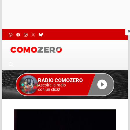
RADIO COMOZERO
Ascolta la radio
con un click!