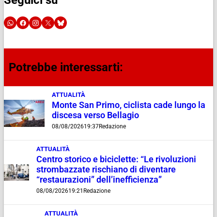
Seguici su
Potrebbe interessarti:
ATTUALITÀ
Monte San Primo, ciclista cade lungo la
discesa verso Bellagio
08/08/2026
19:37
Redazione
ATTUALITÀ
Centro storico e biciclette: “Le rivoluzioni
strombazzate rischiano di diventare
“restaurazioni” dell’inefficienza”
08/08/2026
19:21
Redazione
ATTUALITÀ