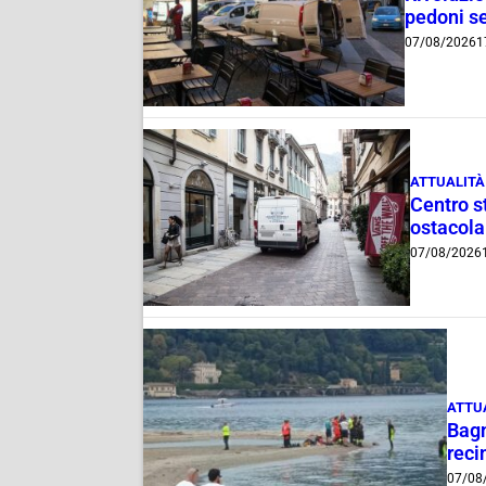
pedoni se
07/08/2026
1
ATTUALITÀ
Centro st
ostacola
07/08/2026
ATTU
Bagn
reci
07/08