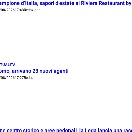
mpione d’Italia, sapori d’estate al Riviera Restaurant b
/08/2026
17:48
Redazione
TUALITÀ
omo, arrivano 23 nuovi agenti
/08/2026
17:27
Redazione
ne centro storico e aree pedonali, la Lega lancia una racc