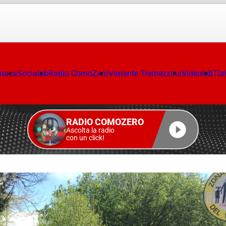
onaca
Socialab
Radio ComoZero
Variante Tremezzina
Videolab
Tur
RADIO COMOZERO
Ascolta la radio
con un click!