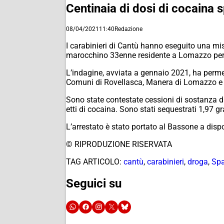
Centinaia di dosi di cocaina 
08/04/2021
11:40
Redazione
I carabinieri di Cantù hanno eseguito una mis
marocchino 33enne residente a Lomazzo per
L’indagine, avviata a gennaio 2021, ha permess
Comuni di Rovellasca, Manera di Lomazzo e G
Sono state contestate cessioni di sostanza di
etti di cocaina. Sono stati sequestrati 1,97 gr
L’arrestato è stato portato al Bassone a dispo
© RIPRODUZIONE RISERVATA
TAG ARTICOLO:
cantù
,
carabinieri
,
droga
,
Spa
Seguici su