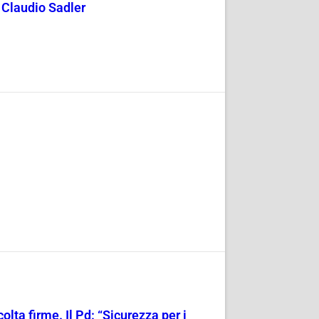
y Claudio Sadler
olta firme. Il Pd: “Sicurezza per i