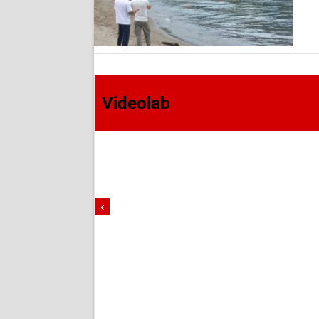
Videolab
‹