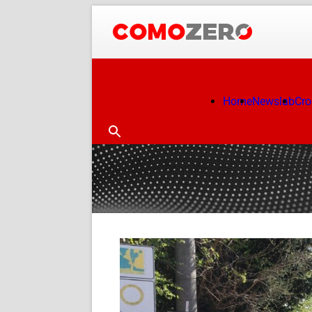
Home
Newslab
Cr