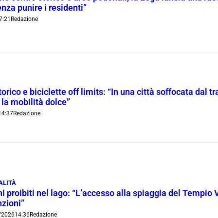
nza punire i residenti”
7:21
Redazione
orico e biciclette off limits: “In una città soffocata dal t
 la mobilità dolce”
14:37
Redazione
ALITÀ
i proibiti nel lago: “L’accesso alla spiaggia del Tempio 
nzioni”
/2026
14:36
Redazione