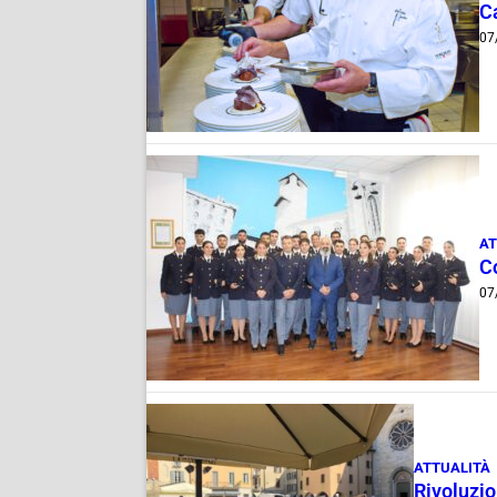
Ca
07
AT
C
07
ATTUALITÀ
Rivoluzio