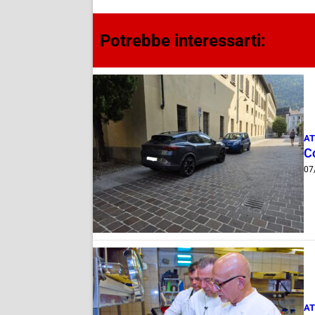
Potrebbe interessarti:
AT
Co
07
AT