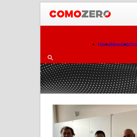
Home
Newslab
Cr