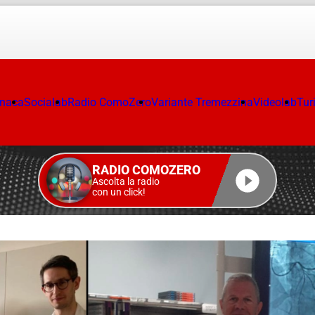
onaca
Socialab
Radio ComoZero
Variante Tremezzina
Videolab
Tur
RADIO COMOZERO
Ascolta la radio
con un click!