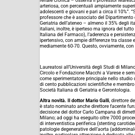
renale cronica – osserva il professor Maresca
arteriosa, con percentuali ampiamente superio
adolescenti e giovani e pari a circa il 10%”. “
professore che è associato del Dipartimento di
Geriatria dell’ateneo – almeno il 35% degli it
italiani, inoltre, è iperteso ma ignora del tu
Italiana del Farmaco), l’aderenza e persiste
ipertensivo, con ampie differenze tra classe
mediamente 60-70. Questo, ovviamente, con imp
Laureatosi all’Università degli Studi di Milan
Circolo e Fondazione Macchi a Varese e semp
come sperimentatore principale nello studio di
di cento pubblicazioni scientifiche e membro d
Società Italiana di Geriatria e Gerontologia.
Altra novità. Il dottor Mario Galli
, direttore 
è stato nominato anche direttore facente funz
decisione del dottor Carlo Campana di dimetters
Milano; ad oggi ha eseguito oltre 7000 proc
di interventistica periferica (stenting carotid
patologie degenerative dell’aorta (addominale e
inoltre, particolare attenzione è dedicata all