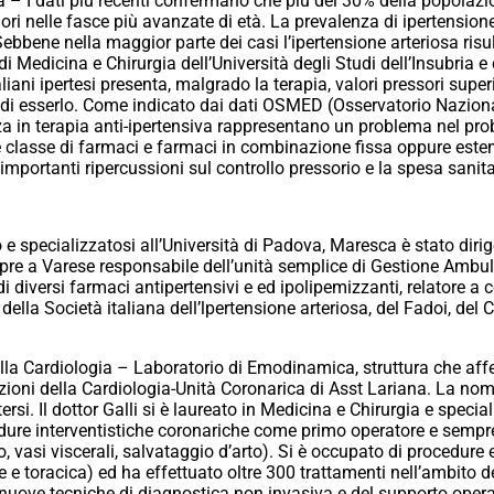
 – I dati più recenti confermano che più del 30% della popolazio
ri nelle fasce più avanzate di età. La prevalenza di ipertensione
Sebbene nella maggior parte dei casi l’ipertensione arteriosa risul
 Medicina e Chirurgia dell’Università degli Studi dell’Insubria e 
aliani ipertesi presenta, malgrado la terapia, valori pressori su
tto di esserlo. Come indicato dai dati OSMED (Osservatorio Nazion
nza in terapia anti-ipertensiva rappresentano un problema nel pr
 e classe di farmaci e farmaci in combinazione fissa oppure este
ortanti ripercussioni sul controllo pressorio e la spesa sanita
o e specializzatosi all’Università di Padova, Maresca è stato dir
re a Varese responsabile dell’unità semplice di Gestione Ambula
 diversi farmaci antipertensivi e ed ipolipemizzanti, relatore a c
ella Società italiana dell’lpertensione arteriosa, del Fadoi, del C
della Cardiologia – Laboratorio di Emodinamica, struttura che af
ioni della Cardiologia-Unità Coronarica di Asst Lariana. La nomin
i. Il dottor Galli si è laureato in Medicina e Chirurgia e special
edure interventistiche coronariche come primo operatore e semp
eo, vasi viscerali, salvataggio d’arto). Si è occupato di procedure
 toracica) ed ha effettuato oltre 300 trattamenti nell’ambito dei di
e nuove tecniche di diagnostica non invasiva e del supporto opera