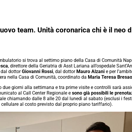
uovo team. Unità coronarica chi è il neo di
i ambulatorio si trova al settimo piano della Casa di Comunità N
esca
, direttore della Geriatria di Asst Lariana all’ospedale Sant’A
, dal dottor
Giovanni Rossi
, dal dottor
Mauro Alzani
e per l’ambito
pera nella Casa di Comunità, coordinato da
Maria Teresa Bresao
o due giorni alla settimana e tra prime visite e controlli sarà a
omunicato al Call Center Regionale e
sono già possibili le prenota
le chiamando dalle 8 alle 20 dal lunedì al sabato (esclusi i fest
ellulare al costo previsto dal proprio piano tariffario).