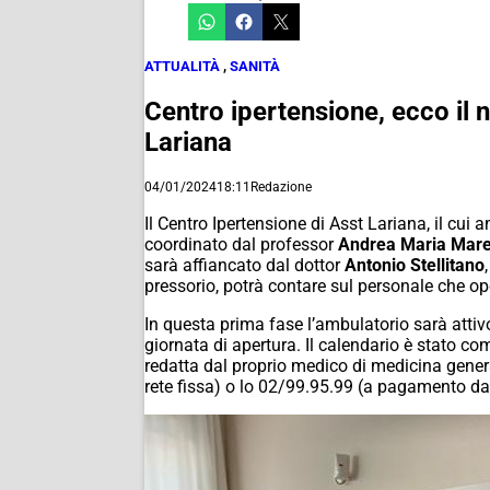
ATTUALITÀ
,
SANITÀ
Centro ipertensione, ecco il n
Lariana
04/01/2024
18:11
Redazione
Il Centro Ipertensione di Asst Lariana, il cu
coordinato dal professor
Andrea Maria Mar
sarà affiancato dal dottor
Antonio Stellitano
pressorio, potrà contare sul personale che o
In questa prima fase l’ambulatorio sarà attiv
giornata di apertura. Il calendario è stato c
redatta dal proprio medico di medicina genera
rete fissa) o lo 02/99.95.99 (a pagamento da c