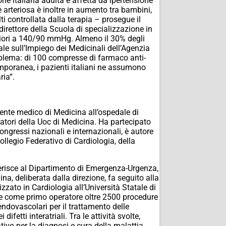
ne italiana adulta è affetta da ipertensione
 arteriosa è inoltre in aumento tra bambini,
ti controllata dalla terapia – prosegue il
direttore della Scuola di specializzazione in
periori a 140/90 mmHg. Almeno il 30% degli
ale sull’Impiego dei Medicinali dell’Agenzia
oblema: di 100 compresse di farmaco anti-
mporanea, i pazienti italiani ne assumono
ria”.
igente medico di Medicina all’ospedale di
tori della Uoc di Medicina. Ha partecipato
ongressi nazionali e internazionali, è autore
ollegio Federativo di Cardiologia, della
ferisce al Dipartimento di Emergenza-Urgenza,
a, deliberata dalla direzione, fa seguito alla
izzato in Cardiologia all’Università Statale di
re come primo operatore oltre 2500 procedure
 endovascolari per il trattamento delle
fetti interatriali. Tra le attività svolte,
tivo per la diagnosi e cura della malattia