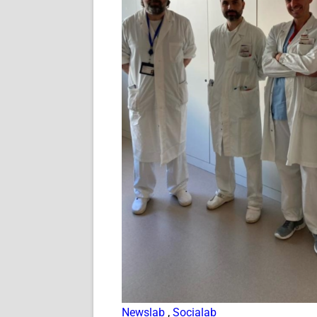
Newslab
,
Socialab