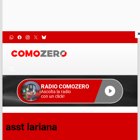
RADIO COMOZERO
Ascolta la radio
con un click!
asst lariana