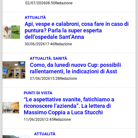
02/07/2026
08:50
Redazione
ATTUALITÀ
Api, vespe e calabroni, cosa fare in caso di
puntura? Parla la super esperta
dell’ospedale Sant’Anna
30/06/2026
17:46
Redazione
ATTUALITÀ
,
SANITÀ
Como, da lunedì nuovo Cup: possibili
rallentamenti, le indicazioni di Asst
27/06/2026
15:28
Redazione
PUNTI DI VISTA
“Le aspettative svanite, fatichiamo a
riconoscere l’azienda”. La lettera di
Massimo Coppia a Luca Stucchi
11/06/2026
12:45
Redazione
ATTUALITÀ