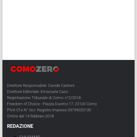
Direttore Responsabile: Davide Cantoni
Direttore Editoriale: Emanuele Caso
Registrazione Tribunale di Como: n°2/2018
Freedom of Choice - Piazza Duomo 17, 22100 Como
PIVA Cf e N° Iscr. Registro Imprese 03799020130
Online dal 14 febbraio 2018
REDAZIONE
CHI SIAMO