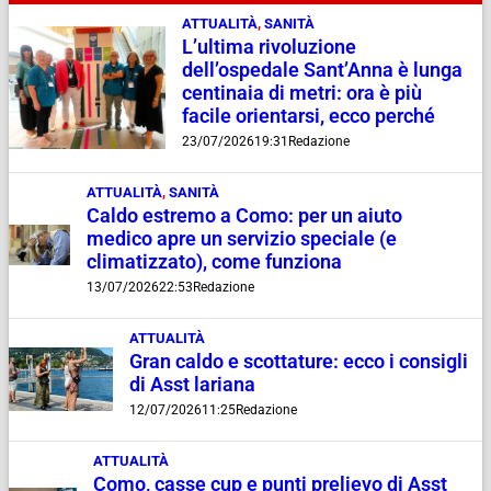
ATTUALITÀ
,
SANITÀ
L’ultima rivoluzione
dell’ospedale Sant’Anna è lunga
centinaia di metri: ora è più
facile orientarsi, ecco perché
23/07/2026
19:31
Redazione
ATTUALITÀ
,
SANITÀ
Caldo estremo a Como: per un aiuto
medico apre un servizio speciale (e
climatizzato), come funziona
13/07/2026
22:53
Redazione
ATTUALITÀ
Gran caldo e scottature: ecco i consigli
di Asst lariana
12/07/2026
11:25
Redazione
ATTUALITÀ
Como, casse cup e punti prelievo di Asst