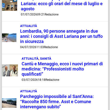
Lariana: ecco gli orari del mese di luglio e
agosto
07/07/2026
09:21
Redazione
ATTUALITÀ
Lombardia, 90 persone annegate in due
anni: i consigli di Asst Lariana per un tuffo
in sicurezza
04/07/2026
11:03
Redazione
ATTUALITÀ
,
SANITÀ
Cantù e Menaggio, ecco i nuovi primari di
medicina: “Professionisti molto
qualificati”
03/07/2026
18:18
Redazione
ATTUALITÀ
Parcheggio impossibile al Sant’Anna:
“Raccolte 850 firme. Asst e Comune
intervengano subito”