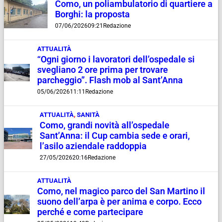
Como, un poliambulatorio di quartiere a
Borghi: la proposta
07/06/2026
09:21
Redazione
ATTUALITÀ
“Ogni giorno i lavoratori dell’ospedale si
svegliano 2 ore prima per trovare
parcheggio”. Flash mob al Sant’Anna
05/06/2026
11:11
Redazione
ATTUALITÀ
,
SANITÀ
Como, grandi novità all’ospedale
Sant’Anna: il Cup cambia sede e orari,
l’asilo aziendale raddoppia
27/05/2026
20:16
Redazione
ATTUALITÀ
Como, nel magico parco del San Martino il
suono dell’arpa è per anima e corpo. Ecco
perché e come partecipare