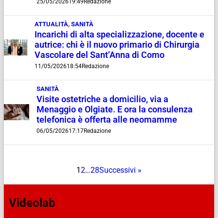
25/05/2026
19:49
Redazione
ATTUALITÀ
,
SANITÀ
Incarichi di alta specializzazione, docente e
autrice: chi è il nuovo primario di Chirurgia
Vascolare del Sant’Anna di Como
11/05/2026
18:54
Redazione
SANITÀ
Visite ostetriche a domicilio, via a
Menaggio e Olgiate. E ora la consulenza
telefonica è offerta alle neomamme
06/05/2026
17:17
Redazione
1
2
…
28
Successivi »
Videolab