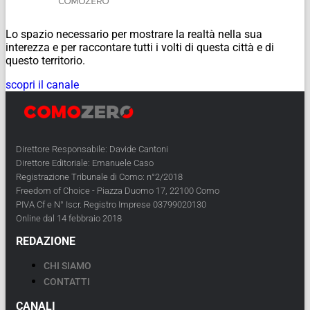
Lo spazio necessario per mostrare la realtà nella sua
interezza e per raccontare tutti i volti di questa città e di
questo territorio.
scopri il canale
Direttore Responsabile: Davide Cantoni
Direttore Editoriale: Emanuele Caso
Registrazione Tribunale di Como: n°2/2018
Freedom of Choice - Piazza Duomo 17, 22100 Como
PIVA Cf e N° Iscr. Registro Imprese 03799020130
Online dal 14 febbraio 2018
REDAZIONE
CHI SIAMO
CONTATTI
CANALI