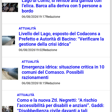
Lago di Como, si ferisce alla gamba con
l’elica. Barca alla deriva con 5 persone a
bordo
06/08/2026
19:17
Redazione
ATTUALITÀ
Livello del Lago, esposto del Codacons a
Prefetto e Autorità di Bacino: “Verificare la
gestione della crisi idrica”
06/08/2026
19:02
Redazione
ATTUALITÀ
Emergenza idrica: situazione critica in 10
comuni del Comasco. Possibili
razionamenti
06/08/2026
18:15
Redazione
ATTUALITÀ
Como e la nuova Ztl. Negretti: “A rischio
l’accessibilità per disabili e anziani”. Gaddi:
“Disobbedienza civile davanti a tali