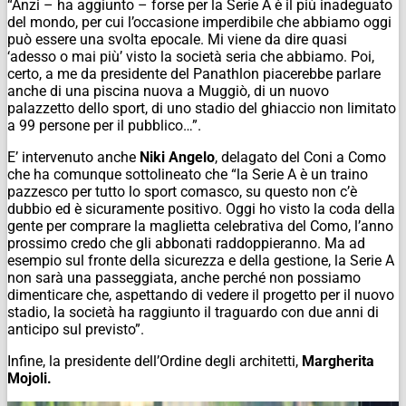
“Anzi – ha aggiunto – forse per la Serie A è il più inadeguato
del mondo, per cui l’occasione imperdibile che abbiamo oggi
può essere una svolta epocale. Mi viene da dire quasi
‘adesso o mai più’ visto la società seria che abbiamo. Poi,
certo, a me da presidente del Panathlon piacerebbe parlare
anche di una piscina nuova a Muggiò, di un nuovo
palazzetto dello sport, di uno stadio del ghiaccio non limitato
a 99 persone per il pubblico…”.
E’ intervenuto anche
Niki Angelo
, delagato del Coni a Como
che ha comunque sottolineato che “la Serie A è un traino
pazzesco per tutto lo sport comasco, su questo non c’è
dubbio ed è sicuramente positivo. Oggi ho visto la coda della
gente per comprare la maglietta celebrativa del Como, l’anno
prossimo credo che gli abbonati raddoppieranno. Ma ad
esempio sul fronte della sicurezza e della gestione, la Serie A
non sarà una passeggiata, anche perché non possiamo
dimenticare che, aspettando di vedere il progetto per il nuovo
stadio, la società ha raggiunto il traguardo con due anni di
anticipo sul previsto”.
Infine, la presidente dell’Ordine degli architetti,
Margherita
Mojoli.