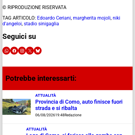
© RIPRODUZIONE RISERVATA
TAG ARTICOLO:
Edoardo Ceriani
,
margherita mojoli
,
niki
d'angeloi
,
stadio sinigaglia
Seguici su
Potrebbe interessarti:
ATTUALITÀ
Provincia di Como, auto finisce fuori
strada e si ribalta
06/08/2026
19:48
Redazione
ATTUALITÀ