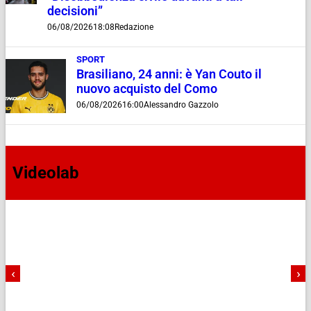
decisioni”
06/08/2026
18:08
Redazione
SPORT
Brasiliano, 24 anni: è Yan Couto il
nuovo acquisto del Como
06/08/2026
16:00
Alessandro Gazzolo
Videolab
‹
›