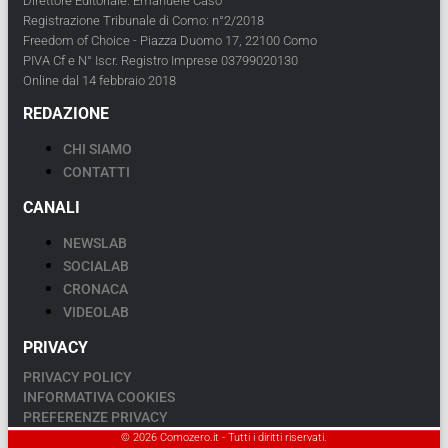
Direttore Editoriale: Emanuele Caso
Registrazione Tribunale di Como: n°2/2018
Freedom of Choice - Piazza Duomo 17, 22100 Como
PIVA Cf e N° Iscr. Registro Imprese 03799020130
Online dal 14 febbraio 2018
REDAZIONE
CHI SIAMO
CONTATTI
CANALI
NEWSLAB
SOCIALAB
CRONACA
VIDEOLAB
PRIVACY
PRIVACY POLICY
INFORMATIVA COOKIES
PREFERENZE PRIVACY
© 2026 Comozero.it - Tutti i diritti riservati.