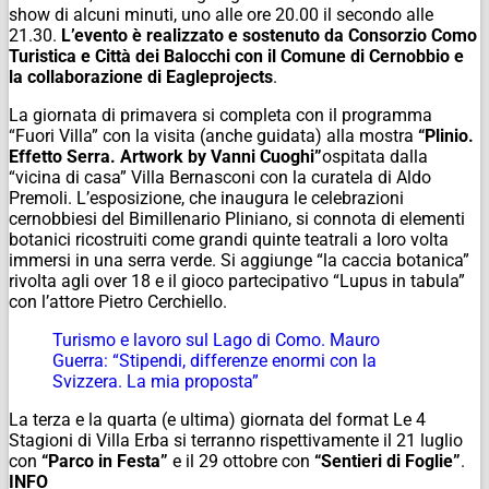
show di alcuni minuti, uno alle ore 20.00 il secondo alle
21.30.
L’evento è realizzato e sostenuto da Consorzio Como
Turistica e Città dei Balocchi con il Comune di Cernobbio e
la collaborazione di Eagleprojects
.
La giornata di primavera si completa con il programma
“Fuori Villa” con la visita (anche guidata) alla mostra
“Plinio.
Effetto Serra. Artwork by Vanni Cuoghi”
ospitata dalla
“vicina di casa” Villa Bernasconi con la curatela di Aldo
Premoli. L’esposizione, che inaugura le celebrazioni
cernobbiesi del Bimillenario Pliniano, si connota di elementi
botanici ricostruiti come grandi quinte teatrali a loro volta
immersi in una serra verde. Si aggiunge “la caccia botanica”
rivolta agli over 18 e il gioco partecipativo “Lupus in tabula”
con l’attore Pietro Cerchiello.
Turismo e lavoro sul Lago di Como. Mauro
Guerra: “Stipendi, differenze enormi con la
Svizzera. La mia proposta”
La terza e la quarta (e ultima) giornata del format Le 4
Stagioni di Villa Erba si terranno rispettivamente il 21 luglio
con
“Parco in Festa”
e il 29 ottobre con
“Sentieri di Foglie”
.
INFO