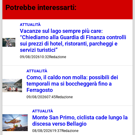
Potrebbe interessarti:
ATTUALITÀ
Vacanze sul lago sempre più care:
“Chiediamo alla Guardia di Finanza controlli
sui prezzi di hotel, ristoranti, parcheggi e
servizi turistici”
09/08/2026
10:32
Redazione
ATTUALITÀ
Como, il caldo non molla: possibili dei
temporali ma si boccheggerà fino a
Ferragosto
09/08/2026
07:45
Redazione
ATTUALITÀ
Monte San Primo, ciclista cade lungo la
discesa verso Bellagio
08/08/2026
19:37
Redazione