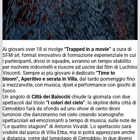
Ai giovani over 18 si rivolge
“Trapped in a movie”
a cura di
SFM srl, format innovativo di formazione esperienziale in cui
i partecipanti, divisi in squadre, avranno un tempo stabilito
per risolvere indovinelli e riuscire ad uscire dal film di Luchino
Visconti. Sempre ai più giovani è dedicato
“Time to
bloom”,
Aperitivo e serata in Villa
, dal tardo pomeriggio fino
a mezzanotte, con musica, djset e performance con giochi di
fuoco.
Un angolo di
Città dei Balocchi
chiude la giornata con due
spettacoli dal titolo
“I colori del cielo”
: lo skyline della città di
Cernobbio farà da sfondo ad uno show di cento droni
luminosi che danzeranno nel cielo creando scenografie
spettacolari ed emozionanti a tempo di musica, sulle note de
“Le quattro stagioni” di Antonio Vivaldi. Lo spettacolo sarà
visibile dal parco di Villa Erba, ma si potrà apprezzare anche
a distanza, come dal lungolago di Cernobbio, in due diversi