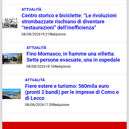
ATTUALITÀ
Centro storico e biciclette: “Le rivoluzioni
strombazzate rischiano di diventare
“restaurazioni” dell’inefficienza”
08/08/2026
19:21
Redazione
ATTUALITÀ
Fino Mornasco, in fiamme una villetta.
Sette persone evacuate, una in ospedale
08/08/2026
18:16
Redazione
ATTUALITÀ
Fiere estere e turismo: 560mila euro
(pronti 2 bandi) per le imprese di Como e
di Lecco
08/08/2026
17:39
Redazione