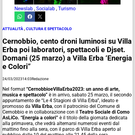
Newslab
,
Socialab
,
Turismo
ATTUALITÀ
,
CULTURA E SPETTACOLO
Cernobbio, cento droni luminosi su Villa
Erba poi laboratori, spettacoli e Djset.
Domani (25 marzo) a Villa Erba ‘Energia
e Colori”
24/03/2023
14:03
Redazione
Nel format
“
CernobbioeVillaErba2023: un anno di arte,
musica e spettacolo”
è in arrivo, sabato 25 marzo, il secondo
appuntamento de “Le 4 Stagioni di Villa Erba”, ideato e
promosso da
Villa Erba
, con il patrocinio del Comune di
Cernobbio e in collaborazione con il
Teatro Sociale di Como
AsLiCo.
“Energia a colori”
è il titolo della giornata dedicata
alla primavera, che vedrà alternarsi numerosi eventi dal
mattino fino alla sera, con il parco di Villa Erba aperto al
pubblico dalle 10 del mattino alle 21.45 della sera.