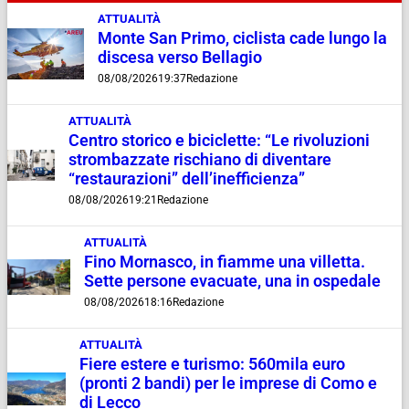
ATTUALITÀ
Monte San Primo, ciclista cade lungo la
discesa verso Bellagio
08/08/2026
19:37
Redazione
ATTUALITÀ
Centro storico e biciclette: “Le rivoluzioni
strombazzate rischiano di diventare
“restaurazioni” dell’inefficienza”
08/08/2026
19:21
Redazione
ATTUALITÀ
Fino Mornasco, in fiamme una villetta.
Sette persone evacuate, una in ospedale
08/08/2026
18:16
Redazione
ATTUALITÀ
Fiere estere e turismo: 560mila euro
(pronti 2 bandi) per le imprese di Como e
di Lecco