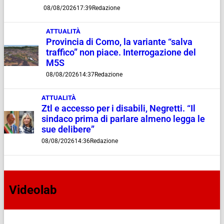
08/08/2026
17:39
Redazione
ATTUALITÀ
Provincia di Como, la variante “salva
traffico” non piace. Interrogazione del
M5S
08/08/2026
14:37
Redazione
ATTUALITÀ
Ztl e accesso per i disabili, Negretti. “Il
sindaco prima di parlare almeno legga le
sue delibere”
08/08/2026
14:36
Redazione
Videolab